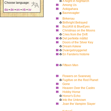
♻
A Night in Nightarch
Choose language:
💾
Among Us
💾
Aokigahara
da
•
de
•
en
•
nb
•
sv
Bavnevagter
⛔
💾
Birkenau
♻
Birthright Betrayed
💾
BuzzKill & BlueEyes
💾
Christmas on the Moons
♻
Cries from the Drift
💾
♻
Det perfekte måltid
💾
Doors of the Silver Key
♻
Dream Askew
💾
♻
Dværgebryggeriet
💾
♻
En Fandens historie
💾
♻
Fifteen Men
💾
Flowers on Svanevej
♻
Fugitive on the Red Planet
💾
Gone
💾
Heaven Over the Castro
💾
Hobby Horse
♻
Honor's Echo
♻
Into the Unknown
💾
Joan the Vampire Slayer