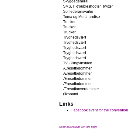
Skyggegeneral
SMS, IT-troubleshooter, Twitter
Spillederansvarlig
Tema og Merchandise
Trucker
Trucker
Trucker
Tryghedsvært
Tryghedsvært
Tryghedsvært
Tryghedsvært
Tryghedsvært
TV - Pingvinstuen
Æresottodommer
Æresottodommer
Æresottodommer
Æresottodommer
Æresottooverdommer
Økonomi
Links
Facebook event for the convention
Send corrections for this page