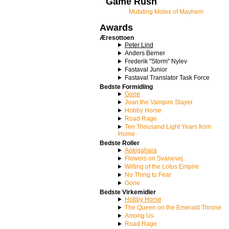
Game Rush
Mutating Moles of Mayhem
Awards
Æresottoen
Peter Lind
Anders Berner
Frederik "Storm" Nylev
Fastaval Junior
Fastaval Translator Task Force
Bedste Formidling
Gone
Joan the Vampire Slayer
Hobby Horse
Road Rage
Ten Thousand Light Years from
Home
Bedste Roller
Aokigahara
Flowers on Svanevej
Wilting of the Lotus Empire
No Thing to Fear
Gone
Bedste Virkemidler
Hobby Horse
The Queen on the Emerald Throne
Among Us
Road Rage