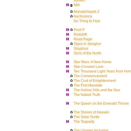
Kobanî
💾
MIA
⛔
♻
Monsterhearts 2
♻
Nechronica
No Thing to Fear
💾
♻
Post-IT
💾
Redshift
💾
Road Rage
♻
Signs in Senghor
💾
Sisyphus
💾
Sons of the North
💾
Star Wars: A New Home
💾
Star-Crossed Love
💾
Ten Thousand Light Years from Ho
♻
The Commencement
♻
The Cost of Enlightenment
♻
The First Mandate
💾
The Hollow Hills and the Sea
💾
The Naked Truth
💾
The Queen on the Emerald Throne
♻
The Shores of Heaven
♻
The Solar Sortie
💾
The Teaparty
♻
The Unseen Inclusion