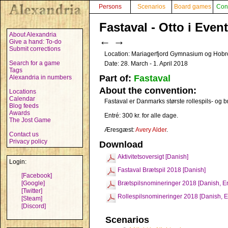
Persons
Scenarios
Board games
Con
Fastaval - Otto i Even
About Alexandria
←
→
Give a hand: To-do
Submit corrections
Location: Mariagerfjord Gymnasium og Hobr
Search for a game
Date: 28. March - 1. April 2018
Tags
Part of:
Fastaval
Alexandria in numbers
About the convention:
Locations
Calendar
Fastaval er Danmarks største rollespils- og b
Blog feeds
Awards
Entré: 300 kr. for alle dage.
The Jost Game
Æresgæst:
Avery Alder
.
Contact us
Privacy policy
Download
Aktivitetsoversigt [Danish]
Login:
Fastaval Brætspil 2018 [Danish]
[Facebook]
[Google]
Brætspilsnomineringer 2018 [Danish, En
[Twitter]
Rollespilsnomineringer 2018 [Danish, E
[Steam]
[Discord]
Scenarios