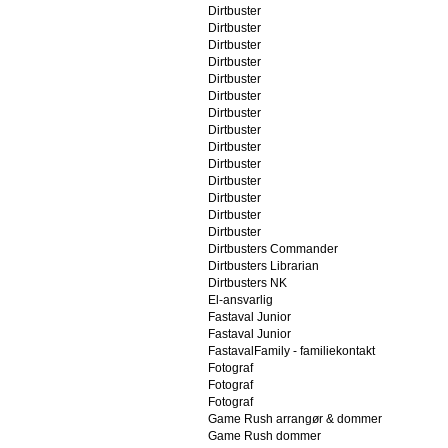
Dirtbuster
Dirtbuster
Dirtbuster
Dirtbuster
Dirtbuster
Dirtbuster
Dirtbuster
Dirtbuster
Dirtbuster
Dirtbuster
Dirtbuster
Dirtbuster
Dirtbuster
Dirtbuster
Dirtbusters Commander
Dirtbusters Librarian
Dirtbusters NK
El-ansvarlig
Fastaval Junior
Fastaval Junior
FastavalFamily - familiekontakt
Fotograf
Fotograf
Fotograf
Game Rush arrangør & dommer
Game Rush dommer