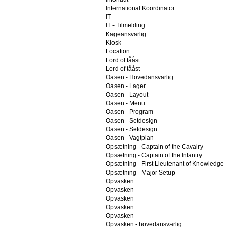
International Koordinator
IT
IT - Tilmelding
Kageansvarlig
Kiosk
Location
Lord of tååst
Lord of tååst
Oasen - Hovedansvarlig
Oasen - Lager
Oasen - Layout
Oasen - Menu
Oasen - Program
Oasen - Setdesign
Oasen - Setdesign
Oasen - Vagtplan
Opsætning - Captain of the Cavalry
Opsætning - Captain of the Infantry
Opsætning - First Lieutenant of Knowledge
Opsætning - Major Setup
Opvasken
Opvasken
Opvasken
Opvasken
Opvasken
Opvasken - hovedansvarlig