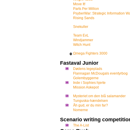
Move It!
Parts Per Million
PsyberWar: Strategic Information Wa
Rising Sands
Snekuller
Team EvL
Windjammer
Witch Hunt
Ωmega Fighters 3000
⛔
Fastaval Junior
💾
Dødens legeplads
Flannagan McDougals eventyrbog
Golembyggerne
💾
Inde i Sophies hjerte
Mission Askepot
💾
Mysteriet om den blå salamander
Tunguska-hændelsen
💾
Åh gud, er du min far?
Nomerne
Scenario writing competitio
💾
The A-List