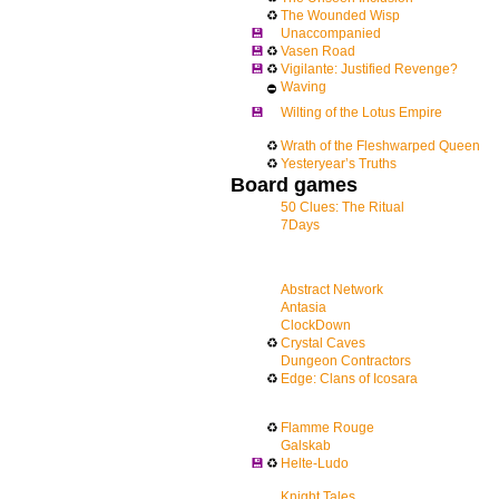
♻
The Wounded Wisp
💾
Unaccompanied
💾
♻
Vasen Road
💾
♻
Vigilante: Justified Revenge?
Waving
⛔
💾
Wilting of the Lotus Empire
♻
Wrath of the Fleshwarped Queen
♻
Yesteryear’s Truths
Board games
50 Clues: The Ritual
7Days
Abstract Network
Antasia
ClockDown
♻
Crystal Caves
Dungeon Contractors
♻
Edge: Clans of Icosara
♻
Flamme Rouge
Galskab
💾
♻
Helte-Ludo
Knight Tales