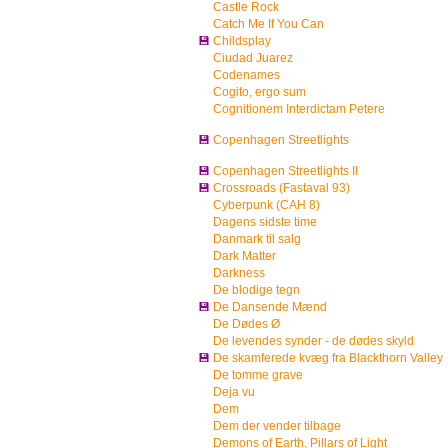
Castle Rock
Catch Me If You Can
💾
Childsplay
Ciudad Juarez
Codenames
Cogito, ergo sum
Cognitionem Interdictam Petere
💾
Copenhagen Streetlights
💾
Copenhagen Streetlights II
💾
Crossroads (Fastaval 93)
Cyberpunk (CAH 8)
Dagens sidste time
Danmark til salg
Dark Matter
Darkness
De blodige tegn
💾
De Dansende Mænd
De Dødes Ø
De levendes synder - de dødes skyld
💾
De skamferede kvæg fra Blackthorn Valley
De tomme grave
Deja vu
Dem
Dem der vender tilbage
Demons of Earth, Pillars of Light