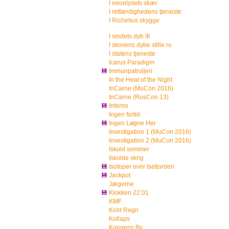
I neonlysets skær
I retfærdighedens tjeneste
I Richelius skygge
I sindets dyb III
I skovens dybe stille ro
I statens tjeneste
Icarus Paradigm
💾
Immunpatruljen
In the Heat of the Night
InCarne (MuCon 2016)
InCarne (RusCon 13)
💾
Inferno
Ingen fortid
💾
Ingen Løgne Her
Investigation 1 (MuCon 2016)
Investigation 2 (MuCon 2016)
Iskold sommer
Iskolde skrig
💾
Isotoper over Isefjorden
💾
Jackpot
Jægerne
💾
Klokken 22:01
KMF
Kold Regn
Kollaps
Kongens By