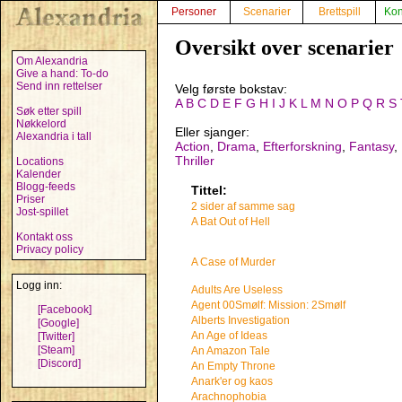
Personer
Scenarier
Brettspill
Kon
Oversikt over scenarier
Om Alexandria
Give a hand: To-do
Send inn rettelser
Velg første bokstav:
A
B
C
D
E
F
G
H
I
J
K
L
M
N
O
P
Q
R
S
Søk etter spill
Nøkkelord
Eller sjanger:
Alexandria i tall
Action
,
Drama
,
Efterforskning
,
Fantasy
,
Thriller
Locations
Kalender
Blogg-feeds
Tittel:
Priser
2 sider af samme sag
Jost-spillet
A Bat Out of Hell
Kontakt oss
Privacy policy
A Case of Murder
Logg inn:
Adults Are Useless
Agent 00Smølf: Mission: 2Smølf
[Facebook]
Alberts Investigation
[Google]
An Age of Ideas
[Twitter]
[Steam]
An Amazon Tale
[Discord]
An Empty Throne
Anark'er og kaos
Arachnophobia