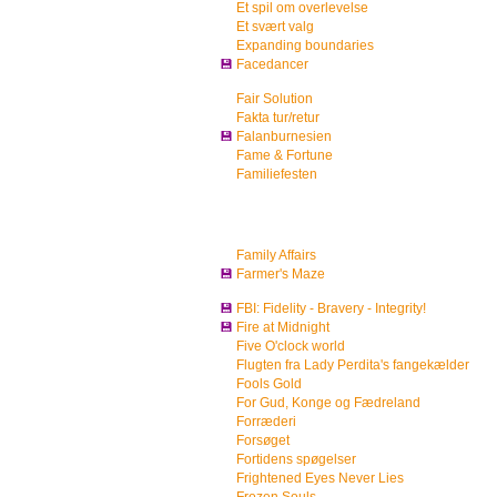
Et spil om overlevelse
Et svært valg
Expanding boundaries
💾
Facedancer
Fair Solution
Fakta tur/retur
💾
Falanburnesien
Fame & Fortune
Familiefesten
Family Affairs
💾
Farmer's Maze
💾
FBI: Fidelity - Bravery - Integrity!
💾
Fire at Midnight
Five O'clock world
Flugten fra Lady Perdita's fangekælder
Fools Gold
For Gud, Konge og Fædreland
Forræderi
Forsøget
Fortidens spøgelser
Frightened Eyes Never Lies