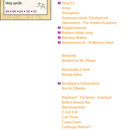
Velg språk:
💾
Area 51
Arven
da
•
de
•
en
•
nb
•
sv
Arvingerne
Assassins Guild: Dyrebart job
Attunement - The Hidden Academy
💾
Baggårdspuma
💾
Balders sidste sang
💾
Barcleys Brødre
💾
Beinbrecher III – Rotternes hævn
Belleville
Besked fra Mr. Olbaid
Blackwater Creek
Blodig måne
💾
Blodtågens forbandelse
Blot et Tilfælde
Braubach - På røven i Saarland
Britta's Beauty Bar
Børnehjemmet
C A H X M
Call Thule
Carpe Diem
Carthage Reborn?