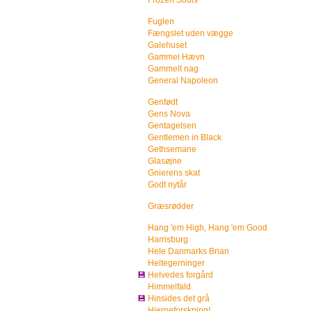
Frozen Souls
Fuglen
Fængslet uden vægge
Galehuset
Gammel Hævn
Gammelt nag
General Napoleon
Genfødt
Gens Nova
Gentagelsen
Gentlemen in Black
Gethsemane
Glasøjne
Gnierens skat
Godt nytår
Græsrødder
Hang 'em High, Hang 'em Good
Harrisburg
Hele Danmarks Brian
Heltegerninger
💾
Helvedes forgård
Himmelfald
💾
Hinsides det grå
Hjerneforskning!