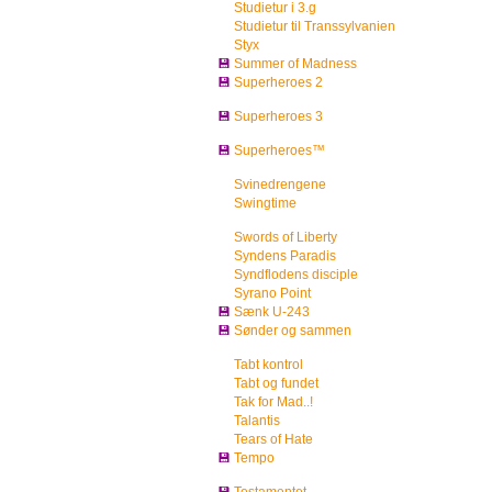
Studietur i 3.g
Studietur til Transsylvanien
Styx
💾
Summer of Madness
💾
Superheroes 2
💾
Superheroes 3
💾
Superheroes™
Svinedrengene
Swingtime
Swords of Liberty
Syndens Paradis
Syndflodens disciple
Syrano Point
💾
Sænk U-243
💾
Sønder og sammen
Tabt kontrol
Tabt og fundet
Tak for Mad..!
Talantis
Tears of Hate
💾
Tempo