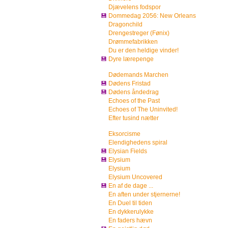
Djævelens fodspor
💾
Dommedag 2056: New Orleans
Dragonchild
Drengestreger (Fønix)
Drømmefabrikken
Du er den heldige vinder!
💾
Dyre lærepenge
Dødemands Marchen
💾
Dødens Fristad
💾
Dødens åndedrag
Echoes of the Past
Echoes of The Uninvited!
Efter tusind nætter
Eksorcisme
Elendighedens spiral
💾
Elysian Fields
💾
Elysium
Elysium
Elysium Uncovered
💾
En af de dage ...
En aften under stjernerne!
En Duel til tiden
En dykkerulykke
En faders hævn