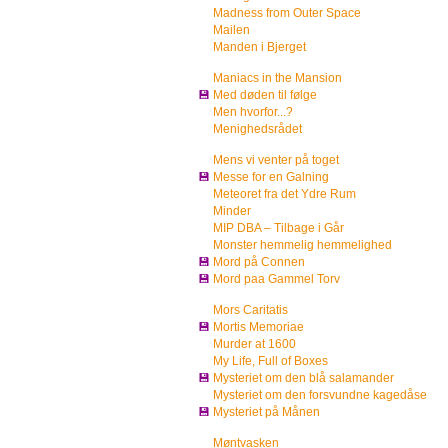
Madness from Outer Space
Mailen
Manden i Bjerget
Maniacs in the Mansion
💾
Med døden til følge
Men hvorfor...?
Menighedsrådet
Mens vi venter på toget
💾
Messe for en Galning
Meteoret fra det Ydre Rum
Minder
MIP DBA – Tilbage i Går
Monster hemmelig hemmelighed
💾
Mord på Connen
💾
Mord paa Gammel Torv
Mors Caritatis
💾
Mortis Memoriae
Murder at 1600
My Life, Full of Boxes
💾
Mysteriet om den blå salamander
Mysteriet om den forsvundne kagedåse
💾
Mysteriet på Månen
Møntvasken