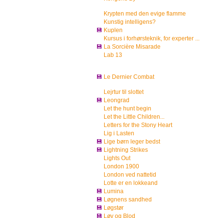
Krypten med den evige flamme
Kunstig intelligens?
💾
Kuplen
Kursus i forhørsteknik, for experter ...
💾
La Sorcière Misarade
Lab 13
💾
Le Dernier Combat
Lejrtur til slottet
💾
Leongrad
Let the hunt begin
Let the Little Children...
Letters for the Stony Heart
Lig i Lasten
💾
Lige børn leger bedst
💾
Lightning Strikes
Lights Out
London 1900
London ved nattetid
Lotte er en lokkeand
💾
Lumina
💾
Løgnens sandhed
💾
Løgstør
💾
Løv og Blod