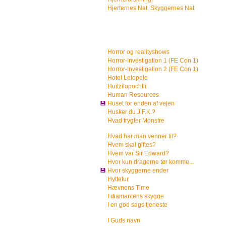
Hjerternes Nat, Skyggernes Nat
Horror og realityshows
Horror-Investigation 1 (FE Con 1)
Horror-Investigation 2 (FE Con 1)
Hotel Lelopele
Huitzilopochtli
Human Resources
💾
Huset for enden af vejen
Husker du J.F.K.?
Hvad frygter Monstre
Hvad har man venner til?
Hvem skal giftes?
Hvem var Sir Edward?
Hvor kun dragerne tør komme...
💾
Hvor skyggerne ender
Hyttetur
Hævnens Time
I diamantens skygge
I en god sags tjeneste
I Guds navn