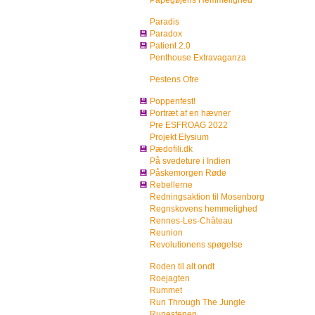
Papegøjens Hemmelighed
Paradis
💾
Paradox
💾
Patient 2.0
Penthouse Extravaganza
Pestens Ofre
💾
Poppenfest!
💾
Portræt af en hævner
Pre ESFROAG 2022
Projekt Elysium
💾
Pædofili.dk
På svedeture i Indien
💾
Påskemorgen Røde
💾
Rebellerne
Redningsaktion til Mosenborg
Regnskovens hemmelighed
Rennes-Les-Château
Reunion
Revolutionens spøgelse
Roden til alt ondt
Roejagten
Rummet
Run Through The Jungle
Runestenen