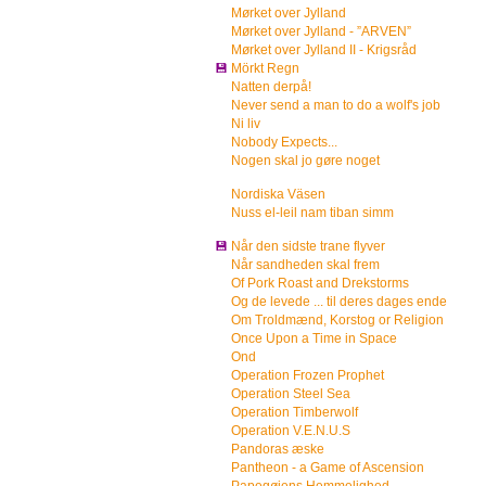
Mørket over Jylland
Mørket over Jylland - ”ARVEN”
Mørket over Jylland II - Krigsråd
💾
Mörkt Regn
Natten derpå!
Never send a man to do a wolf's job
Ni liv
Nobody Expects...
Nogen skal jo gøre noget
Nordiska Väsen
Nuss el-leil nam tiban simm
💾
Når den sidste trane flyver
Når sandheden skal frem
Of Pork Roast and Drekstorms
Og de levede ... til deres dages ende
Om Troldmænd, Korstog or Religion
Once Upon a Time in Space
Ond
Operation Frozen Prophet
Operation Steel Sea
Operation Timberwolf
Operation V.E.N.U.S
Pandoras æske
Pantheon - a Game of Ascension