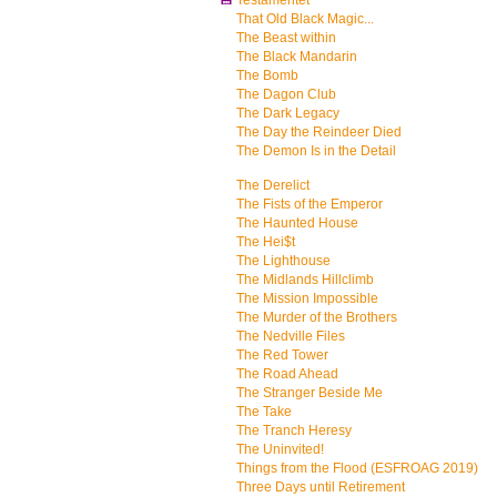
💾
Testamentet
That Old Black Magic...
The Beast within
The Black Mandarin
The Bomb
The Dagon Club
The Dark Legacy
The Day the Reindeer Died
The Demon Is in the Detail
The Derelict
The Fists of the Emperor
The Haunted House
The Hei$t
The Lighthouse
The Midlands Hillclimb
The Mission Impossible
The Murder of the Brothers
The Nedville Files
The Red Tower
The Road Ahead
The Stranger Beside Me
The Take
The Tranch Heresy
The Uninvited!
Things from the Flood (ESFROAG 2019)
Three Days until Retirement