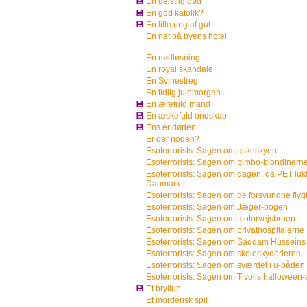
💾
En gejstlig død
💾
En god katolik?
💾
En lille ring af gul
En nat på byens hotel
En nødløsning
En royal skandale
En Svinestreg
En tidlig julemorgen
💾
En ærefuld mand
💾
En æskefuld ondskab
💾
Ens er døden
Er der nogen?
Esoterrorists: Sagen om askeskyen
Esoterrorists: Sagen om bimbo-blondinern
Esoterrorists: Sagen om dagen, da PET lu
Danmark
Esoterrorists: Sagen om de forsvundne flyg
Esoterrorists: Sagen om Jæger-bogen
Esoterrorists: Sagen om motorvejsbroen
Esoterrorists: Sagen om privathospitalerne
Esoterrorists: Sagen om Saddam Husseins 
Esoterrorists: Sagen om skoleskyderierne
Esoterrorists: Sagen om sværdet i u-båden
Esoterrorists: Sagen om Tivolis halloween-s
💾
Et bryllup
Et morderisk spil