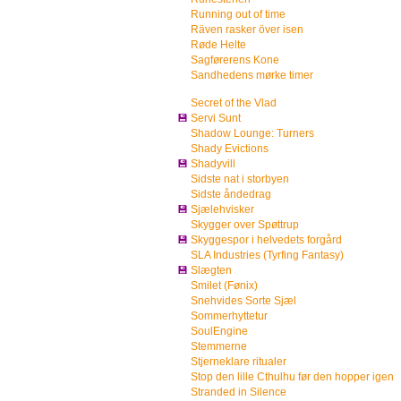
Running out of time
Räven rasker över isen
Røde Helte
Sagførerens Kone
Sandhedens mørke timer
Secret of the Vlad
💾
Servi Sunt
Shadow Lounge: Turners
Shady Evictions
💾
Shadyvill
Sidste nat i storbyen
Sidste åndedrag
💾
Sjælehvisker
Skygger over Spøttrup
💾
Skyggespor i helvedets forgård
SLA Industries (Tyrfing Fantasy)
💾
Slægten
Smilet (Fønix)
Snehvides Sorte Sjæl
Sommerhyttetur
SoulEngine
Stemmerne
Stjerneklare ritualer
Stop den lille Cthulhu før den hopper igen
Stranded in Silence