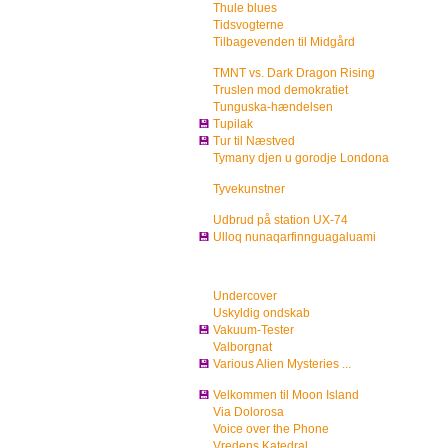
Thule blues
Tidsvogterne
Tilbagevenden til Midgård
TMNT vs. Dark Dragon Rising
Truslen mod demokratiet
Tunguska-hændelsen
💾
Tupilak
💾
Tur til Næstved
Tymany djen u gorodje Londona
Tyvekunstner
Udbrud på station UX-74
💾
Ulloq nunaqarfinnguagaluami
Undercover
Uskyldig ondskab
💾
Vakuum-Tester
Valborgnat
💾
Various Alien Mysteries ...
💾
Velkommen til Moon Island
Via Dolorosa
Voice over the Phone
Vredens Katedral