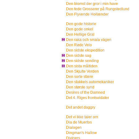
Den blomst der gror i min have
Den fede Grosserer på Rungstedlund
Den Flyvende Hollænder
Den gode historie
Den gode onkel
Den Hellige Gral
💾
Den raka och smala vägen
Den Røde Velo
Den sidste ekspedition
💾
Den sidste sag
💾
Den sidste sending
💾
Den sista måltiden
Den Skjulte Verden
Den sorte sfære
Den stakkels automekaniker
Den største synd
Desires of the Damned
Det 4. Riges frontsoldater
Det andet daggry
Det vi ikke taler om
Dia de Muertos
Dialogen
Dingman's Hallow
Diviners