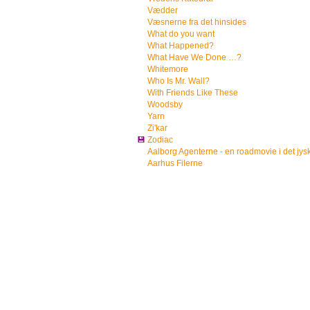
Vædder
Væsnerne fra det hinsides
What do you want
What Happened?
What Have We Done …?
Whitemore
Who Is Mr. Wall?
With Friends Like These
Woodsby
Yarn
Zi'kar
💾
Zodiac
Aalborg Agenterne - en roadmovie i det jys
Aarhus Filerne