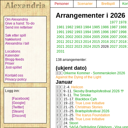
Personer
Scenarier
Brettspill
Kon
Arrangementer i 2026
Om Alexandria
1977
1978
Give a hand: To-do
1981
1982
1983
1984
1985
1986
1987
1988
Send inn rettelser
1991
1992
1993
1994
1995
1996
1997
1998
Søk etter spill
2001
2002
2003
2004
2005
2006
2007
2008
Nøkkelord
2011
2012
2013
2014
2015
2016
2017
2018
Alexandria i tall
2021
2022
2023
2024
2025
2026
2027
2028
Locations
2031
Kalender
Blogg-feeds
138 arrangementer:
Priser
(ukjent dato)
Jost-spillet
🇩🇰
Orkerne Kommer - Sommerskolen 2026
Kontakt oss
Against the Dying of the Light
Privacy policy
Januar
🇩🇰
2.-4.
Helicon
Logg inn:
🇩🇰
9.-11.
Skovby Brætspilsfestival 2026 🎊
🇬🇧
9.-11.
The Smoke
[Facebook]
🇩🇰
15.-17.
Blackbox Cph
[Google]
🇩🇰
19.-22.
True Love Initiative
[Twitter]
🇳🇴
21.-25.
Christmas Stories
🇩🇰
23.-25.
Brætspilsfestival 2026
[Steam]
🇧🇪
23.-25.
The Icarus Foundation
[Discord]
🇩🇰
23.-26.
True Love Initiative
🇫🇮
24.
Stoori
🇸🇪
25.
SAGA Delträvling Göteborg - Visa upp