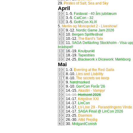
29.
Pirates of Salt, Sea and Sky
April
🇩🇰
1.-5.
Fastaval - 40 års jubilæum
🇸🇪
3.-5.
CalCon - 32
🇸🇪
3.-5.
GothCon XLIX
5.
Merlin og Monopolet 2 - Liveshow!
🇩🇰
9.-12.
Nordic Game Jam 2026
🇳🇴
10.
Bergen Spillfestival
🇺🇸
10.-12.
The Bard's Tale
🇸🇪
11.
SAGA Deltävling Stockholm - Visa upp
brädspel!
🇸🇪
16.-19.
Knutpunkt
🇺🇸
18.-19.
Tapestries
🇩🇰
24.-25.
Blackwork x Dicework: Mørkborg
Mai
🇩🇰
1.-3.
Evening at the Red Galla
🇺🇸
8.-10.
Lies and Liability
🇮🇹
8.-10.
The secrets we keep
🇩🇰
9.
Nørdmarked
🇩🇰
9.-10.
GorrCon Forår '26
🇩🇰
14.-15.
Akastin - Vampyr
🇩🇰
14.-16.
Horisont 2026
🇩🇰
14.-17.
Krigslive XXI
🇸🇪
14.-17.
LinCon
🇩🇰
14.-17.
LV-Live 29 - Forandringens Vinde
🇸🇪
14.-17.
SAGA Final @ LinCon 2026
🇩🇰
23.-25.
Daemon
🇩🇰
26.-30.
Altid Frejdig
🇳🇴
30.
MidgardConish