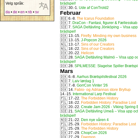
Velg språk:
brädspel!
🇩🇰
30.-1.
Ude af ConTrold2
da
•
de
•
en
•
nb
•
sv
Februar
🇧🇪
6.-8.
The Icarus Foundation
🇩🇰
7.
DraCon - Fantasi, figurer & Fællesskab
🇸🇪
7.
SAGA Deltävling Jönköping – Visa upp 
brädspel!
🇩🇰
13.-15.
Firefly: Minding my own business
🇩🇰
13.-15.
J-Popcon 2026
🇳🇱
13.-17.
Sins of our Creators
🇳🇱
18.-22.
Sins of our Creators
🇩🇰
20.-22.
Helicon
🇸🇪
28.
SAGA Deltävling Malmö – Visa upp oc
brädspel!
🇩🇰
28.
SPILMESSE: Slagelse Spiller Brætspi
Mars
🇩🇰
6.-8.
Aarhus Brætspilsfestival 2026
🇳🇴
7.
Laiv lørdag 1
🇩🇰
7.-8.
GorrCon Vinter '26
🇩🇰
14.
Fabio- og Adriannas store Bryllup
14.-15.
International Larp Festival
🇵🇱
17.-22.
The Forbidden History
🇵🇱
18.-22.
Forbidden History: Paradise Lost
🇩🇰
20.-22.
Create Jam 2026 - Viking Spring E
🇸🇪
21.
SAGA Deltävling Umeå – Visa upp och
brädspel!
🇳🇴
21.-22.
Den nye våren 4
🇵🇱
25.-29.
Forbidden History: Paradise Lost
🇵🇱
25.-29.
The Forbidden History
🇩🇰
27.-29.
ChopCon 2026
🇩🇰
27.-29.
Daemon