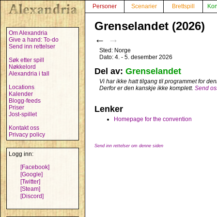
Personer
Scenarier
Brettspill
Kon
Grenselandet (2026)
Om Alexandria
←
→
Give a hand: To-do
Send inn rettelser
Sted: Norge
Dato: 4. - 5. desember 2026
Søk etter spill
Nøkkelord
Del av:
Grenselandet
Alexandria i tall
Vi har ikke hatt tilgang til programmet for d
Locations
Derfor er den kanskje ikke komplett.
Send oss
Kalender
Blogg-feeds
Priser
Lenker
Jost-spillet
Homepage for the convention
Kontakt oss
Privacy policy
Send inn rettelser om denne siden
Logg inn:
[Facebook]
[Google]
[Twitter]
[Steam]
[Discord]