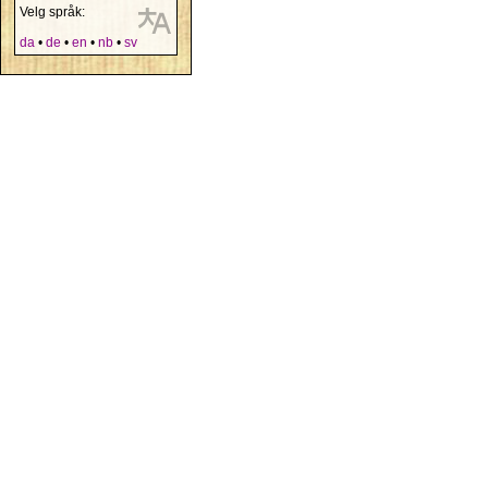
Velg språk:
da
•
de
•
en
•
nb
•
sv