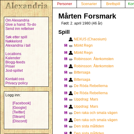
Personer
Scenarier
Brettspill
Kon
Mårten Forsmark
Om Alexandria
Født: 2. april 1980 (46 år)
Give a hand: To-do
Send inn rettelser
Spill
Søk etter spill
NEXUS (Chaosium)
Nøkkelord
Alexandria i tall
💾
Mörkt Regn
✏️
💾
Mörkt Regn
Locations
Kalender
💾
Robinsson: Återkomsten
✏️
Blogg-feeds
💾
Robinsson: Återkomsten
Priser
Jost-spillet
💾
Bittersaga
✏️
Kontakt oss
💾
Bittersaga
Privacy policy
💾
De Röda Rebellerna
✏️
💾
De Röda Rebellerna
Logg inn:
💾
Uppdrag: Mars
✏️
[Facebook]
💾
Uppdrag: Mars
[Google]
[Twitter]
💾
Den raka och smala vägen
✏️
[Steam]
💾
Den raka och smala vägen
[Discord]
💾
Den sista måltiden
✏️
💾
Den sista måltiden