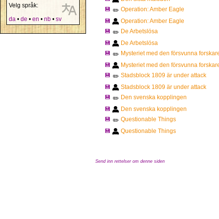
Velg språk:
💾
Operation: Amber Eagle
✏️
da
•
de
•
en
•
nb
•
sv
💾
Operation: Amber Eagle
💾
De Arbetslösa
✏️
💾
De Arbetslösa
💾
Mysteriet med den försvunna forskar
✏️
💾
Mysteriet med den försvunna forskar
💾
Stadsblock 1809 är under attack
✏️
💾
Stadsblock 1809 är under attack
💾
Den svenska kopplingen
✏️
💾
Den svenska kopplingen
💾
Questionable Things
✏️
💾
Questionable Things
Send inn rettelser om denne siden