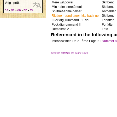
Mere willpower
Skribent
Velg språk:
Min højre storetånegl
Skribent
da
•
de
•
en
•
nb
•
sv
Spiltræf-anmeldelser
Anmelder
Rigtige mænd tager ikke back-up
Skribent
Fuck dig, rummand - 2. del
Forfatter
Fuck dig rummand III
Forfatter
Demokrati 2.0
Foto
Referenced in the following ar
Interview med De 2 Tårne
Page 21
Nummer 8
Send inn rettelser om denne siden