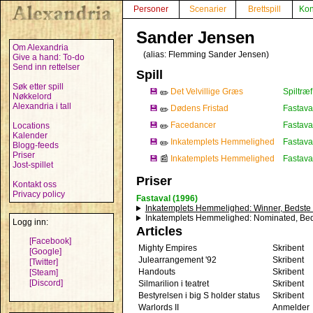
Personer
Scenarier
Brettspill
Kon
Sander Jensen
Om Alexandria
(alias:
Flemming Sander Jensen
)
Give a hand: To-do
Send inn rettelser
Spill
Søk etter spill
💾
Det Velvillige Græs
Spiltræf
✏️
Nøkkelord
Alexandria i tall
💾
Dødens Fristad
Fastava
✏️
💾
Facedancer
Fastava
Locations
✏️
Kalender
💾
Inkatemplets Hemmelighed
Fastava
✏️
Blogg-feeds
Priser
💾
📰
Inkatemplets Hemmelighed
Fastava
Jost-spillet
Priser
Kontakt oss
Privacy policy
Fastaval (1996)
Inkatemplets Hemmelighed
: Winner, Bedste
Inkatemplets Hemmelighed
: Nominated, Beds
Logg inn:
Articles
[Facebook]
Mighty Empires
Skribent
[Google]
Julearrangement '92
Skribent
[Twitter]
Handouts
Skribent
[Steam]
[Discord]
Silmarilion i teatret
Skribent
Bestyrelsen i big S holder status
Skribent
Warlords II
Anmelder