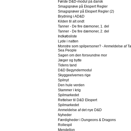
Første D&D-modul på dansk
Smagsprøve på Ekspert Regler
Smagsprøver på Ekspert Regler (2)
Brydning i AD&D
Kilden til alt ondt
Tanner - De fire dæmoner, 1. del
Tanner - De fire dæmoner, 2. del
Indkøbsliste
Lyde i natten
Monstre som spilpersoner? - Anmeldelse af Tal
Sea People
Sagen om den forsvundne mor
Jæger og bytte
Tidens tand
D&D Begyndermodul
Skyggeelvernes rige
Spilnyt
Den hule verden
Stammer i krig
Spilmarkedet
Rettelser til D&D Ekspert
Spilmarkedet
Anmeldelse af det nye D&D
Nyheder
Færdigheder i Dungeons & Dragons
Rollespil
Mendellon