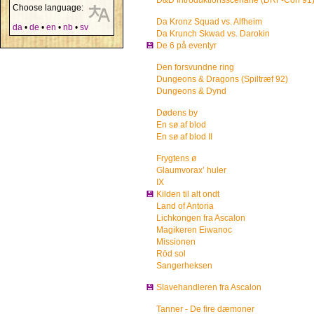
D&D Introduktionsscenarie (DRF-Con 91
Choose language:
Da Kronz Squad vs. Alfheim
da
•
de
•
en
•
nb
•
sv
Da Krunch Skwad vs. Darokin
💾
De 6 på eventyr
Den forsvundne ring
Dungeons & Dragons (Spiltræf 92)
Dungeons & Dynd
Dødens by
En sø af blod
En sø af blod II
Frygtens ø
Glaumvorax’ huler
IX
💾
Kilden til alt ondt
Land of Antoria
Lichkongen fra Ascalon
Magikeren Eiwanoc
Missionen
Röd sol
Sangerheksen
💾
Slavehandleren fra Ascalon
Tanner - De fire dæmoner