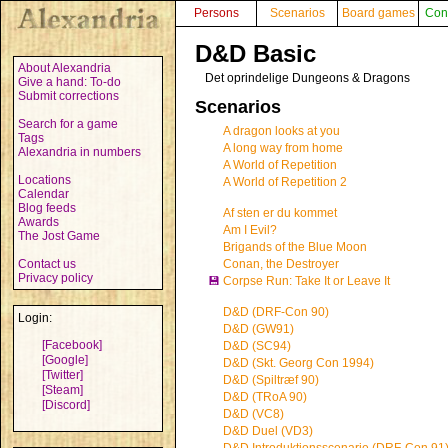
Persons
Scenarios
Board games
Con
D&D Basic
About Alexandria
Det oprindelige Dungeons & Dragons
Give a hand: To-do
Submit corrections
Scenarios
Search for a game
A dragon looks at you
Tags
A long way from home
Alexandria in numbers
A World of Repetition
Locations
A World of Repetition 2
Calendar
Blog feeds
Af sten er du kommet
Awards
Am I Evil?
The Jost Game
Brigands of the Blue Moon
Contact us
Conan, the Destroyer
Privacy policy
💾
Corpse Run: Take It or Leave It
D&D (DRF-Con 90)
Login:
D&D (GW91)
[Facebook]
D&D (SC94)
[Google]
D&D (Skt. Georg Con 1994)
[Twitter]
D&D (Spiltræf 90)
[Steam]
D&D (TRoA 90)
[Discord]
D&D (VC8)
D&D Duel (VD3)