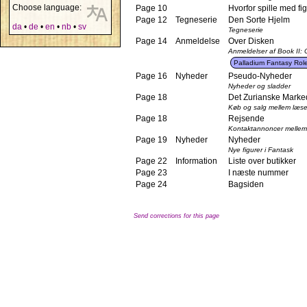
Choose language:
Page 10
Hvorfor spille med fi
Page 12
Tegneserie
Den Sorte Hjelm
da
•
de
•
en
•
nb
•
sv
Tegneserie
Page 14
Anmeldelse
Over Disken
Anmeldelser af Book II: 
Palladium Fantasy Rol
Page 16
Nyheder
Pseudo-Nyheder
Nyheder og sladder
Page 18
Det Zurianske Marke
Køb og salg mellem læs
Page 18
Rejsende
Kontaktannoncer mellem
Page 19
Nyheder
Nyheder
Nye figurer i Fantask
Page 22
Information
Liste over butikker
Page 23
I næste nummer
Page 24
Bagsiden
Send corrections for this page