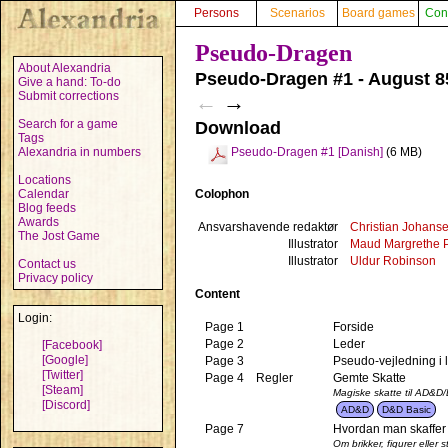
Persons
Scenarios
Board games
Con
Pseudo-Dragen
About Alexandria
Pseudo-Dragen #1 - August 8
Give a hand: To-do
Submit corrections
←
→
Search for a game
Download
Tags
Alexandria in numbers
Pseudo-Dragen #1 [Danish]
(6 MB)
Locations
Colophon
Calendar
Blog feeds
Awards
Ansvarshavende redaktør
Christian Johans
The Jost Game
Illustrator
Maud Margrethe 
Illustrator
Uldur Robinson
Contact us
Privacy policy
Content
Login:
Page 1
Forside
Page 2
Leder
[Facebook]
[Google]
Page 3
Pseudo-vejledning i
[Twitter]
Page 4
Regler
Gemte Skatte
[Steam]
Magiske skatte til AD&D
[Discord]
AD&D
D&D Basic
Page 7
Hvordan man skaffer 
Om brikker, figurer eller