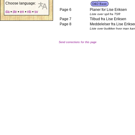
Choose language:
D&D Basic
Page 6
Planer for Lise Eriksen
da
•
de
•
en
•
nb
•
sv
Liste over spil fra TSR
Page 7
Tilbud fra Lise Eriksen
Page 8
Meddelelser fra Lise Erikse
Liste over butikker hvor man ka
Send corrections for this page