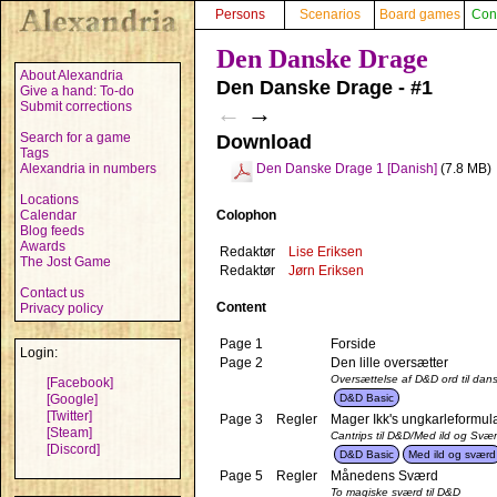
Persons
Scenarios
Board games
Con
Den Danske Drage
About Alexandria
Den Danske Drage - #1
Give a hand: To-do
Submit corrections
←
→
Search for a game
Download
Tags
Alexandria in numbers
Den Danske Drage 1 [Danish]
(7.8 MB)
Locations
Colophon
Calendar
Blog feeds
Awards
Redaktør
Lise Eriksen
The Jost Game
Redaktør
Jørn Eriksen
Contact us
Content
Privacy policy
Page 1
Forside
Login:
Page 2
Den lille oversætter
Oversættelse af D&D ord til dan
[Facebook]
D&D Basic
[Google]
[Twitter]
Page 3
Regler
Mager Ikk's ungkarleformul
[Steam]
Cantrips til D&D/Med ild og Svæ
[Discord]
D&D Basic
Med ild og sværd
Page 5
Regler
Månedens Sværd
To magiske sværd til D&D