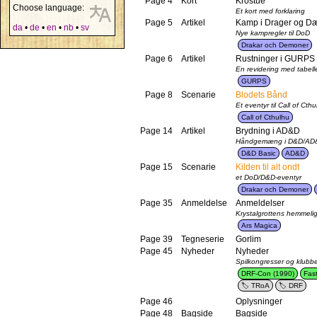
Page 4
Kort
Krostue
Choose language:
Et kort med forklaring
Page 5
Artikel
Kamp i Drager og 
da
•
de
•
en
•
nb
•
sv
Nye kampregler til DoD
Drakar och Demoner
Page 6
Artikel
Rustninger i GURPS
En revidering med tabell
GURPS
Page 8
Scenarie
Blodets Bånd
Et eventyr til Call of Cth
Call of Cthulhu
Page 14
Artikel
Brydning i AD&D
Håndgemæng i D&D/AD
D&D Basic
AD&D
Page 15
Scenarie
Kilden til alt ondt
et DoD/D&D-eventyr
Drakar och Demoner
Page 35
Anmeldelse
Anmeldelser
Krystalgrottens hemmeli
Ars Magica
Page 39
Tegneserie
Gorlim
Page 45
Nyheder
Nyheder
Spilkongresser og klubbe
DRF-Con (1990)
Fas
TRoA
DRF
Page 46
Oplysninger
Page 48
Bagside
Bagside