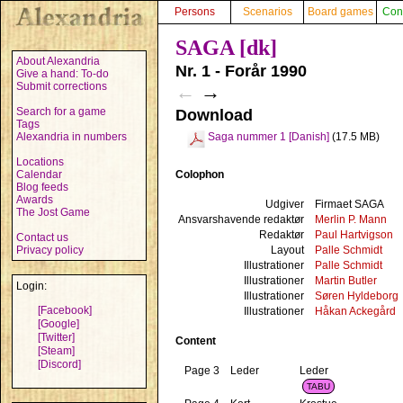
Persons
Scenarios
Board games
Con
SAGA [dk]
About Alexandria
Nr. 1 - Forår 1990
Give a hand: To-do
Submit corrections
←
→
Search for a game
Download
Tags
Alexandria in numbers
Saga nummer 1 [Danish]
(17.5 MB)
Locations
Colophon
Calendar
Blog feeds
Awards
Udgiver
Firmaet SAGA
The Jost Game
Ansvarshavende redaktør
Merlin P. Mann
Redaktør
Paul Hartvigson
Contact us
Layout
Palle Schmidt
Privacy policy
Illustrationer
Palle Schmidt
Illustrationer
Martin Butler
Login:
Illustrationer
Søren Hyldeborg
[Facebook]
Illustrationer
Håkan Ackegård
[Google]
[Twitter]
Content
[Steam]
[Discord]
Page 3
Leder
Leder
TABU