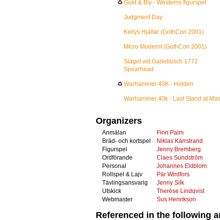
♻
Guld & Bly - Westerns figurspel
Judgment Day
Kellys Hjältar (GothCon 2001)
Micro Modernt (GothCon 2001)
Slaget vid Gadebusch 1772
Spearhead
♻
Warhammer 40K - Hidden
Warhammer 40k - Last Stand at Ma
Organizers
Anmälan
Finn Palm
Bräd- och kortspel
Niklas Kärrstrand
Figurspel
Jenny Bremberg
Ordförande
Claes Sundström
Personal
Johannes Eldblom
Rollspel & Lajv
Pär Wirdfors
Tävlingsansvarig
Jenny Silk
Utskick
Therése Lindqvist
Webmaster
Sus Henrikson
Referenced in the following ar