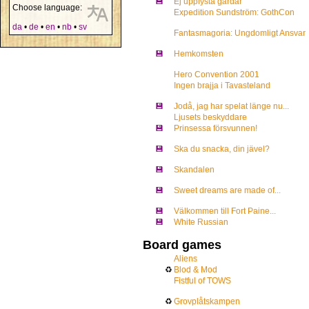
💾
Ej upplysta gårdar
Choose language:
Expedition Sundström: GothCon
da
•
de
•
en
•
nb
•
sv
Fantasmagoria: Ungdomligt Ansvar
💾
Hemkomsten
Hero Convention 2001
Ingen brajja i Tavasteland
💾
Jodå, jag har spelat länge nu...
Ljusets beskyddare
💾
Prinsessa försvunnen!
💾
Ska du snacka, din jävel?
💾
Skandalen
💾
Sweet dreams are made of...
💾
Välkommen till Fort Paine...
💾
White Russian
Board games
Aliens
♻
Blod & Mod
Fistful of TOWS
♻
Grovplåtskampen