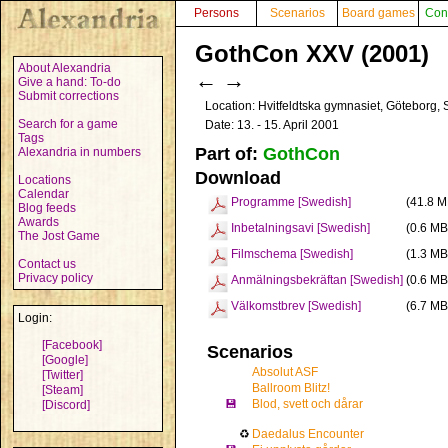
Persons
Scenarios
Board games
Con
GothCon XXV (2001)
About Alexandria
←
→
Give a hand: To-do
Submit corrections
Location: Hvitfeldtska gymnasiet, Göteborg
Search for a game
Date: 13. - 15. April 2001
Tags
Part of:
GothCon
Alexandria in numbers
Download
Locations
Calendar
Programme [Swedish]
(41.8 M
Blog feeds
Awards
Inbetalningsavi [Swedish]
(0.6 MB
The Jost Game
Filmschema [Swedish]
(1.3 MB
Contact us
Privacy policy
Anmälningsbekräftan [Swedish]
(0.6 MB
Välkomstbrev [Swedish]
(6.7 MB
Login:
[Facebook]
Scenarios
[Google]
Absolut ASF
[Twitter]
Ballroom Blitz!
[Steam]
💾
Blod, svett och dårar
[Discord]
♻
Daedalus Encounter