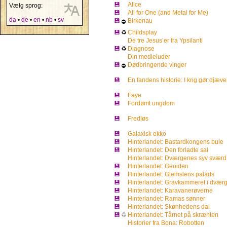
💾
Alice
Vælg sprog:
💾
All for One (and Metal for Me)
da
•
de
•
en
•
nb
•
sv
💾
Birkenau
⛔
💾
♻
Childsplay
De tre Jesus’er fra Ypsilanti
💾
♻
Diagnose
Din medieluder
💾
Dødbringende vinger
⛔
💾
En fandens historie: I krig gør djæv
💾
Faye
💾
Fordømt ungdom
💾
Fredløs
💾
Galaxisk ekko
💾
Hinterlandet: Bastardkongens bule
💾
Hinterlandet: Den forladte sal
Hinterlandet: Dværgenes syv sværd
💾
Hinterlandet: Geoiden
💾
Hinterlandet: Glemslens palads
💾
Hinterlandet: Gravkammeret i dvær
💾
Hinterlandet: Karavanerøverne
💾
Hinterlandet: Ramas sønner
💾
Hinterlandet: Skønhedens dal
💾
♲
Hinterlandet: Tårnet på skrænten
Historier fra Bona: Robotten