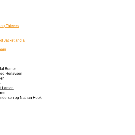
ng Thieves
h
d Jacket and a
kham
al Berner
ted Herløvsen
sen
r
t Larsen
erne
Andersen og Nathan Hook