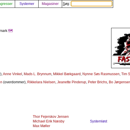
gresser
Systemer
Magasiner
Søg:
nmark
🗺️
),
Anne Vinkel
,
Mads L. Brynnum
,
Mikkel Bækgaard
,
Nynne Søs Rasmussen
,
Tim S
en
(overdommer),
Rikkelara Nielsen
,
Jeanette Pinderup
,
Peter Brichs
,
Bo Jørgense
Thor Fejerskov Jensen
Michael Erik Næsby
Systemløst
Max Møller