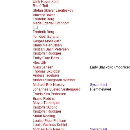
Ulrik Høyer Kold
René Toft
Stefan Skriver Lægteskov
Vincent Baker
Frederik Berg
Mads Egedal Kirchhoff
[…]
Frederik Berg
Tor Kjetil Edland
Kasper Mosekjær
Klaus Meier Olsen
Kristian Bach Petersen
Kristoffer Rudkjær
Emily Care Boss
Alex Uth
Niels Jensen
Lady Blackbird (modificer
Thomas Skuldbøl
Anders Troelsen
Anders Skovgaard-Winther
Michael Erik Næsby
Systemløst
Johannes Busted Vestergaard
Hjemmelavet
Troels Ken Pedersen
Brand Robins
Moyra Turkington
Kristoffer Apollo
Kristoffer Rudkjær
Stuart Keating
Louise Floor Frellsen
Louis Martinus Kehlet
Michael Erik Næsby
Systemløst