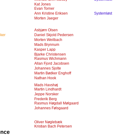
Kat Jones
Evan Torner
Ann Kristine Eriksen
Systemløst
Morten Jaeger
Asbjørn Olsen
lker
Daniel Skjold Pedersen
Morten Weilbach
Mads Brynnum
Kasper Lapp
Bjarke Christensen
Rasmus Wichmann
Allan Fjord Jacobsen
Johannes Sjolte
Martin Bødker Enghoff
Nathan Hook
Mads Havshøj
Martin Lindhardt
Jeppe Norsker
Frederik Berg
Rasmus Høgdall Mølgaard
Johannes Følsgaard
Oliver Nøglebæk
Kristian Bach Petersen
ence