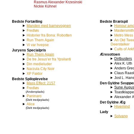
Rasmus Alexander Krzesinski
Nickie Kühnel
Bedste Fortælling
Bedste Brætspil
Manden med barnevognen
Honour amo
Fredløs
Mastersmit
Historier fra Bona: Robotten
Metro Mess
Run Them Again
An Old Twee
Deerstalker
Vi var hvepse
Cults of Ar
Juryens Specialpris
Run Them Again
Æresottoen
Dirtbusters
De tre Jesus’er fra Ypsilanti
Alex K. Uth
Din medieluder
Anders Gred
Narzula City Noir
Claus Raas
XP Faktor
Jost L. Han
Bedste Spiloplevelse
Mass Effect: 2157
Den Gyldne Svuppe
Sune Augus
Fredløs
(Andenplads)
Toastklapp
Paninaro
Alexander 
(Delt tredjeplads)
Det Gyldne Æg
Alice
Hivemind
(Delt tredjeplads)
Lady
Solvang