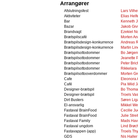
Arrangører
Afslutningsfest
Lars Vilh
Aktiviteter
Elias Helf
Bar
Kenneth J
Bazar
Jakob Giv
Brandvagt
Ezekiel N
Brætspilscafé
Morten An
Brætspilsdesign-konkurrence
Andreas 
Brætspilsdesign-konkurrence
Martin Lin
Brætspilsottodommer
Bo Jørge
Brætspilsottodommer
Jeanette 
Brætspilsottodommer
Peter Bric
Brætspilsottodommer
Rikkelara
Brætspilsottooverdommer
Morten Gr
Cafe
Eleonora
Café
Pia Wiid 
Designer-brætspil
Bo Thoma
Designer-brætspil
Troels Vas
Dirt Busters
Søren Lig
El-ansvarlig
Mikkel We
Fastaval BrainFood
Cecilie Ju
Fastaval BrainFood
Julie Stre
Fastaval Family
Mads Hav
Fastaval ungdom
Lind Brøc
Fastavappen (app)
Troels Thy
GDS
Nis Halle