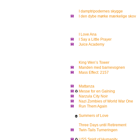
I damptripodernes skygge
💾
I den dybe mørke mærkelige skov
I Love Ana
💾
I Say a Little Prayer
💾
Juice Academy
King Wen’s Tower
💾
Manden med barnevognen
💾
Mass Effect: 2157
💾
Mattanza
💾
♻
Messe for en Galning
💾
Narzula City Noir
💾
Nazi Zombies of World War One
💾
Run Them Again
Summers of Love
⛔
Three Days until Retirement
💾
Twin-Tails Turneringen
💾
♻
USS Spirit of Humanity