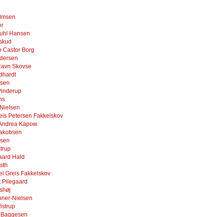
elmsen
er
uhl Hansen
skud
o Castor Borg
dersen
Ravn Skovse
dhardt
nsen
Pinderup
hs
 Nielsen
eis Petersen Fakkelskov
 Andrea Kapow
Jakobsen
sen
trup
aard Hald
sth
el Greis Fakkelskov
it Pilegaard
shøj
hner-Nielsen
lstrup
r Baggesen