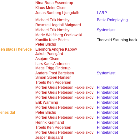
Nina Runa Essendrop
Klaus Meier Olsen
Jonas Sanberg Ljungdalh
LARP
Michael Erik Næsby
Basic Roleplaying
Rasmus Høgdall Mølgaard
Michael Erik Næsby
Systemløst
Marie Wolfsberg Oscilowski
Kamilla Kate Brichs
Thorvald Stauning hack
Peter Brichs
elen plads i helvede
Eleonora Andrea Kapow
Jakob Ponsgård
Asbjørn Olsen
Lars Kaos Andresen
Mette Frigg Finderup
Anders Frost Bertelsen
Systemløst
Simon Steen Hansen
Troels Ken Pedersen
Morten Greis Petersen Fakkelskov
Hinterlandet
Morten Greis Petersen Fakkelskov
Hinterlandet
Morten Greis Petersen Fakkelskov
Hinterlandet
Erik Warming
Hinterlandet
Morten Greis Petersen Fakkelskov
Hinterlandet
genes dal
Peter Brichs
Hinterlandet
Morten Greis Petersen Fakkelskov
Hinterlandet
Henrik Krøjmand
Hinterlandet
Troels Ken Pedersen
Hinterlandet
Morten Greis Petersen Fakkelskov
Hinterlandet
Jesper Bisgaard