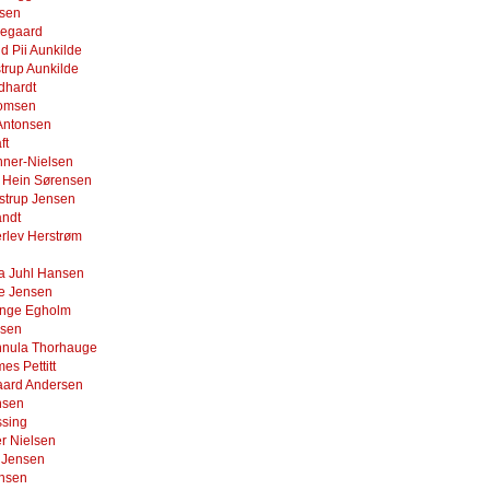
nsen
aegaard
d Pii Aunkilde
trup Aunkilde
dhardt
homsen
 Antonsen
ft
hner-Nielsen
 Hein Sørensen
strup Jensen
andt
rlev Herstrøm
a Juhl Hansen
ne Jensen
ynge Egholm
sen
nnula Thorhauge
es Pettitt
gaard Andersen
nsen
ssing
r Nielsen
t Jensen
ansen