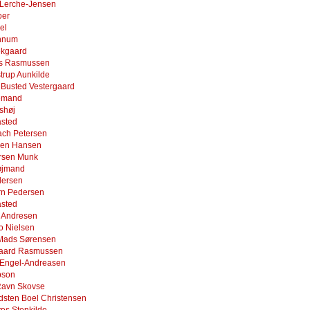
 Lerche-Jensen
oer
el
nnum
ækgaard
s Rasmussen
trup Aunkilde
Busted Vestergaard
lemand
shøj
asted
Bach Petersen
een Hansen
rsen Munk
øjmand
dersen
rn Pedersen
asted
 Andresen
o Nielsen
r Mads Sørensen
gaard Rasmussen
 Engel-Andreasen
pson
Ravn Skovse
dsten Boel Christensen