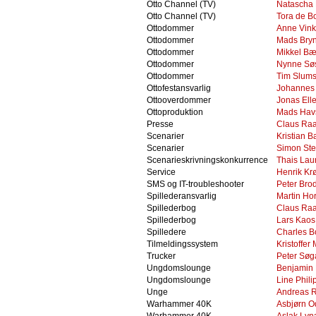
Otto Channel (TV)
Natascha
Otto Channel (TV)
Tora de B
Ottodommer
Anne Vink
Ottodommer
Mads Bry
Ottodommer
Mikkel B
Ottodommer
Nynne Sø
Ottodommer
Tim Slums
Ottofestansvarlig
Johannes 
Ottooverdommer
Jonas El
Ottoproduktion
Mads Hav
Presse
Claus Ra
Scenarier
Kristian 
Scenarier
Simon St
Scenarieskrivningskonkurrence
Thais Lau
Service
Henrik Kr
SMS og IT-troubleshooter
Peter Bro
Spillederansvarlig
Martin Ho
Spillederbog
Claus Ra
Spillederbog
Lars Kaos
Spilledere
Charles B
Tilmeldingssystem
Kristoffe
Trucker
Peter Sø
Ungdomslounge
Benjamin
Ungdomslounge
Line Phili
Unge
Andreas 
Warhammer 40K
Asbjørn O