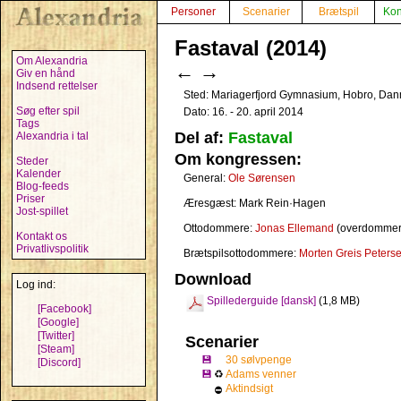
Personer
Scenarier
Brætspil
Kon
Fastaval (2014)
Om Alexandria
←
→
Giv en hånd
Indsend rettelser
Sted: Mariagerfjord Gymnasium, Hobro, Da
Søg efter spil
Dato: 16. - 20. april 2014
Tags
Del af:
Fastaval
Alexandria i tal
Om kongressen:
Steder
Kalender
General:
Ole Sørensen
Blog-feeds
Priser
Æresgæst: Mark Rein·Hagen
Jost-spillet
Ottodommere:
Jonas Ellemand
(overdommer
Kontakt os
Privatlivspolitik
Brætspilsottodommere:
Morten Greis Peters
Download
Log ind:
Spillederguide [dansk]
(1,8 MB)
[Facebook]
[Google]
[Twitter]
Scenarier
[Steam]
💾
30 sølvpenge
[Discord]
💾
♻
Adams venner
Aktindsigt
⛔