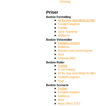
Solvang
Priser
Bedste Formidling
All for One (and Metal for Me)
Fordømt ungdom
Fredløs
Juice Academy
Mattanza
Bedste Virkemidler
Fordømt ungdom
Mattanza
Manden med barnevognen
Alice
Galaxisk ekko
Bedste Roller
Fredløs
Vi var hvepse
All for One (and Metal for Me)
Fordømt ungdom
Alice
Bedste Scenarie
Fredløs
Fordømt ungdom
Mattanza
Alice
Mass Effect: 2157