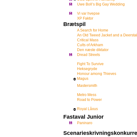
💾
Uwe Boll’s Big Gay Wedding
💾
Vi var hvepse
XP Faktor
Brætspil
A Search for Home
An Old Tweed Jacket and a Deersta
Critical Mass
Cults of Arkham
Den næste diktator
💾
Dread Streets
Fight To Survive
Heksegryde
Honour among Thieves
Magus
⛔
Mastersmith
Metro Mess
Road to Power
Royal Låxus
⛔
Fastaval Junior
💾
Paninaro
Scenarieskrivningskonkurr