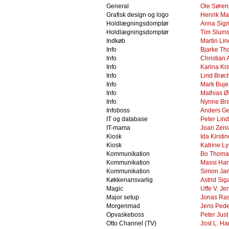
General
Ole Søre
Grafisk design og logo
Henrik M
Holdlægningsdomptør
Anna Sigri
Holdlægningsdomptør
Tim Slums
Indkøb
Martin Lin
Info
Bjarke T
Info
Christian
Info
Karina Kra
Info
Lind Brøc
Info
Mark Buje
Info
Mathias Ø
Info
Nynne Br
Infoboss
Anders Ge
IT og database
Peter Lind
IT-mama
Joan Zeni
Kiosk
Ida Kirsti
Kiosk
Katrine L
Kommunikation
Bo Thoma
Kommunikation
Massi Ha
Kommunikation
Simon Jam
Køkkenansvarlig
Astrid Si
Magic
Uffe V. Je
Major setup
Jonas Ra
Morgenmad
Jens Pede
Opvaskeboss
Peter Jus
Otto Channel (TV)
Jost L. H