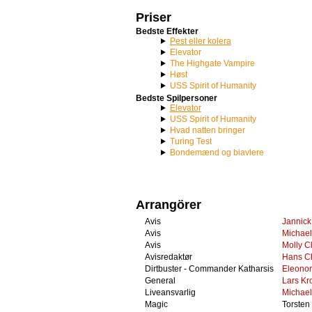
Priser
Bedste Effekter
Pest eller kolera
Elevator
The Highgate Vampire
Høst
USS Spirit of Humanity
Bedste Spilpersoner
Elevator
USS Spirit of Humanity
Hvad natten bringer
Turing Test
Bondemænd og biavlere
Arrangörer
Avis
Jannic
Avis
Michae
Avis
Molly C
Avisredaktør
Hans Ch
Dirtbuster - Commander Katharsis
Eleono
General
Lars Kro
Liveansvarlig
Michae
Magic
Torste