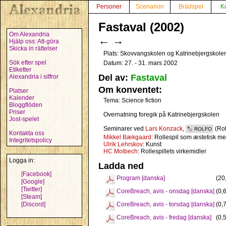
Personer
Scenarion
Brädspel
K
Fastaval (2002)
Om Alexandria
←
→
Hjälp oss: Att-göra
Skicka in rättelser
Plats: Skovvangskolen og Katrinebjergskol
Sök efter spel
Datum: 27. - 31. mars 2002
Etiketter
Del av:
Fastaval
Alexandria i siffror
Om konventet:
Platser
Kalender
Tema: Science fiction
Bloggflöden
Priser
Overnatning foregik på Katrinebjergskolen
Jost-spelet
Seminarer ved
Lars Konzack
,
(Rol
ROLFO
Kontakta oss
Mikkel Bækgaard
: Rollespil som æstetisk m
Integritetspolicy
Ulrik Lehrskov
: Kunst
HC Molbech
: Rollespillets virkemidler
Logga in:
Ladda ned
[Facebook]
Program [danska]
(20
[Google]
[Twitter]
CoreBreach, avis - onsdag [danska]
(0,
[Steam]
[Discord]
CoreBreach, avis - torsdag [danska]
(0,
CoreBreach, avis - fredag [danska]
(0,