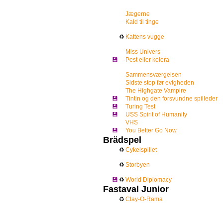
Jægerne
Kald til tinge
♻
Kattens vugge
Miss Univers
💾
Pest eller kolera
Sammensværgelsen
Sidste stop før evigheden
The Highgate Vampire
💾
Tintin og den forsvundne spilleder
💾
Turing Test
💾
USS Spirit of Humanity
VHS
💾
You Better Go Now
Brädspel
♻
Cykelspillet
♻
Storbyen
💾
♻
World Diplomacy
Fastaval Junior
♻
Clay-O-Rama