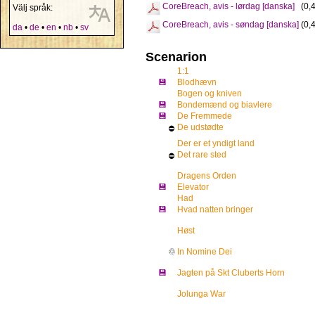
CoreBreach, avis - lørdag [danska]
(0,
Välj språk:
CoreBreach, avis - søndag [danska]
(0,
da
•
de
•
en
•
nb
•
sv
Scenarion
1:1
💾
Blodhævn
Bogen og kniven
💾
Bondemænd og biavlere
💾
De Fremmede
De udstødte
⛔
Der er et yndigt land
Det rare sted
⛔
Dragens Orden
💾
Elevator
Had
💾
Hvad natten bringer
Høst
♲
In Nomine Dei
💾
Jagten på Skt Cluberts Horn
Jolunga War