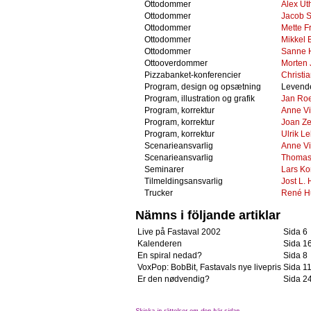
Ottodommer
Alex Ut
Ottodommer
Jacob 
Ottodommer
Mette F
Ottodommer
Mikkel
Ottodommer
Sanne 
Ottooverdommer
Morten 
Pizzabanket-konferencier
Christi
Program, design og opsætning
Levende
Program, illustration og grafik
Jan Ro
Program, korrektur
Anne Vi
Program, korrektur
Joan Ze
Program, korrektur
Ulrik L
Scenarieansvarlig
Anne Vi
Scenarieansvarlig
Thomas
Seminarer
Lars K
Tilmeldingsansvarlig
Jost L.
Trucker
René H
Nämns i följande artiklar
Live på Fastaval 2002
Sida 6
Kalenderen
Sida 1
En spiral nedad?
Sida 8
VoxPop: BobBit, Fastavals nye livepris
Sida 1
Er den nødvendig?
Sida 2