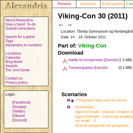
Persons
Scenarios
Board games
Con
Viking-Con 30 (2011)
About Alexandria
←
→
Give a hand: To-do
Submit corrections
Location: Tårnby Gymnasium og Nordregård
Search for a game
Date: 14. - 16. October 2011
Tags
Part of:
Viking-Con
Alexandria in numbers
Download
Locations
Calendar
Hæfte for kongressen [Danish]
(1.5 MB)
Blog feeds
Awards
Turneringsplan [Danish]
(0.1 MB)
The Jost Game
Contact us
Privacy policy
Scenarios
Login:
💾
A Thousand Stars and No Home
⛔
[Facebook]
[Google]
💾
Ad Infinitum
[Twitter]
Agent 00Smølf – Mission: Smølfen de
[Steam]
Agent 00Smølf – Yderst top smølfeli
[Discord]
var smølf…?!
Alt er et spørgsmål om antagelser