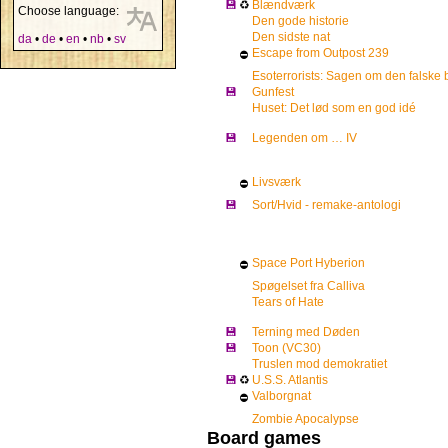
💾
♻
Blændværk
Choose language:
Den gode historie
Den sidste nat
da
•
de
•
en
•
nb
•
sv
Escape from Outpost 239
⛔
Esoterrorists: Sagen om den falske 
💾
Gunfest
Huset: Det lød som en god idé
💾
Legenden om … IV
Livsværk
⛔
💾
Sort/Hvid - remake-antologi
Space Port Hyberion
⛔
Spøgelset fra Calliva
Tears of Hate
💾
Terning med Døden
💾
Toon (VC30)
Truslen mod demokratiet
💾
♻
U.S.S. Atlantis
Valborgnat
⛔
Zombie Apocalypse
Board games