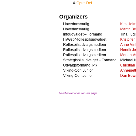
♻
Opus Dei
Organizers
Hovedansvarlig
Kim Holm
Hovedansvarlig
Martin B
Infoudvalget – Formand
Tina Fug
IT/Web/Rollespilsudvalget
Kristoffe
Rollespilsudvalgsmedlem
Anne Vin
Rollespilsudvalgsmedlem
Henrik J
Rollespilsudvalgsmedlem
Morten Ve
Strategispilsudvalget – Formand
Michael 
Udvalgsformand, PR
Christia
Viking-Con Junior
Annemett
Viking-Con Junior
Dan Bowr
Send corrections for this page