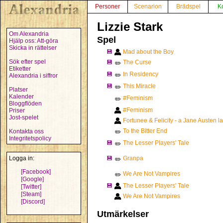
Personer
Scenarion
Brädspel
K
Lizzie Stark
Om Alexandria
Spel
Hjälp oss: Att-göra
Skicka in rättelser
💾
Mad about the Boy
Sök efter spel
💾
The Curse
✏️
Etiketter
💾
In Residency
✏️
Alexandria i siffror
💾
This Miracle
✏️
Platser
Kalender
#Feminism
✏️
Bloggflöden
#Feminism
Priser
Jost-spelet
Fortunee & Felicity - a Jane Austen la
To the Bitter End
Kontakta oss
✏️
Integritetspolicy
💾
The Lesser Players' Tale
✏️
Logga in:
💾
Granpa
✏️
[Facebook]
We Are Not Vampires
✏️
[Google]
💾
The Lesser Players' Tale
[Twitter]
[Steam]
We Are Not Vampires
[Discord]
Utmärkelser