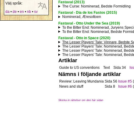
Fastaval (2013)
Välj språk:
The Curse
: Nominerad, Bedste Formidling
da
•
de
•
en
•
nb
•
sv
Fastaval - Dia de los Fastos (2015)
Nominerad, Æresottoen
Fastaval - Otto Under the Sea (2019)
To the Bitter End
: Nominerad, Juryens Speci
To the Bitter End
: Nominerad, Bedste Formid
Fastaval - Otto in Space (2020)
The Lesser Players' Tale
: Vinnare, Bedste S
The Lesser Players' Tale
: Nominerad, Bedst
The Lesser Players' Tale
: Nominerad, Bedste
The Lesser Players' Tale
: Nominerad, Bedst
Artiklar
Guide to US conventions
Text
Sida 34
Is
Nämns i följande artiklar
Review: Leaving Mundania
Sida 56
Issue #5
(
News and stuff
Sida 8
Issue #6
(
Skicka in rättelser om den här sidan