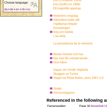
Eon (Container 2003)
Choose language:
Eon (GothCon 1996)
Ett magnifikt uppdrag
da
•
de
•
en
•
nb
•
sv
💾
Historiens vingslag
💾
Hämndens kalla rätt
I hjältarnas fotspår
Korsarkrigen
💾
Krig och Kärlek
L'au-delà
La persistencia de la memoria
💾
Mellan himmel och hav
💾
När man får oväntat besök...
💾
Ond måne
Sagan om Xorath Veghella
Skuggan av Turina
💾
Slaget vid Röda floden, anno 2967 e.D.
💾
Slottet
💾
Vid korsvägarna
Referenced in the following ar
Fansinspalten
Page 30
NisseNytt 1