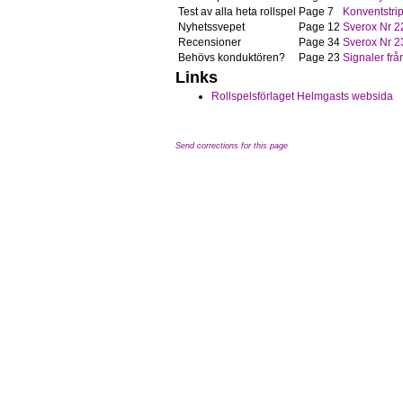
Test av alla heta rollspel
Page 7
Konventstri
Nyhetssvepet
Page 12
Sverox Nr 2
Recensioner
Page 34
Sverox Nr 2
Behövs konduktören?
Page 23
Signaler frå
Links
Rollspelsförlaget Helmgasts websida
Send corrections for this page