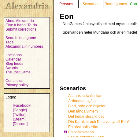
Persons
Scenarios
Board games
Con
Eon
About Alexandria
NeoGames fantasyrollspel med mycket realist
Give a hand: To-do
Submit corrections
Spelvärlden heter Mundana och är en medelt
Search for a game
Tags
Alexandria in numbers
Locations
Calendar
Blog feeds
Awards
The Jost Game
Contact us
Privacy policy
Scenarios
Alianas sista önskan
Login:
Arriandians gåta
[Facebook]
Blod, bröd och biljetter
[Google]
Den långa vintern
[Twitter]
Det tredje stora kriget
[Steam]
Din Karaktär och Ditt äventyr till Eon!
[Discord]
En påsknattsdröm
💾
En spökhistoria