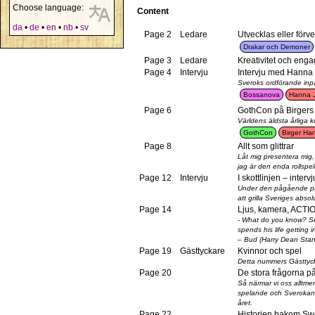
Choose language:
Content
da
•
de
•
en
•
nb
•
sv
Page 2
Ledare
Utvecklas eller förve
Drakar och Demoner
Page 3
Ledare
Kreativitet och en
Page 4
Intervju
Intervju med Hanna
Sveroks ordförande inpå
Bossanova
Hanna 
Page 6
GothCon på Birgers 
Världens äldsta årliga 
GothCon
Birger Ha
Page 8
Allt som glittrar
Låt mig presentera mig, fö
jag är den enda rollspe
Page 12
Intervju
I skottlinjen – interv
Under den pågående paint
att grilla Sveriges abso
Page 14
Ljus, kamera, ACTI
- What do you know? See
spends his life getting i
– Bud (Harry Dean Stan
Page 19
Gästtyckare
Kvinnor och spel
Detta nummers Gästtycka
Page 20
De stora frågorna p
Så närmar vi oss alltmer
spelande och Sverokan
året.
Page 22
Historien bakom Sw