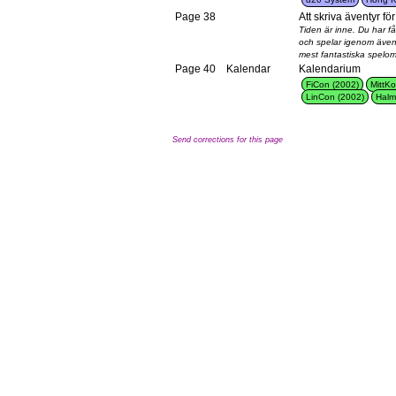
Page 38
Att skriva äventyr för
Tiden är inne. Du har få
och spelar igenom även
mest fantastiska spelo
Page 40
Kalendar
Kalendarium
FiCon (2002)
MittK
LinCon (2002)
Halm
Send corrections for this page