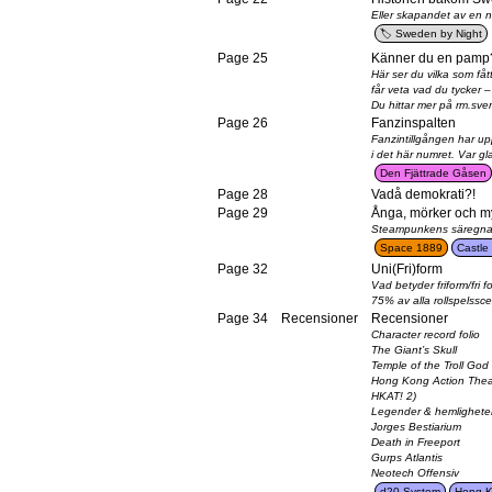
Eller skapandet av en na
Sweden by Night
Page 25
Känner du en pamp
Här ser du vilka som fåt
får veta vad du tycker 
Du hittar mer på rm.sve
Page 26
Fanzinspalten
Fanzintillgången har upp
i det här numret. Var g
Den Fjättrade Gåsen
Page 28
Vadå demokrati?!
Page 29
Ånga, mörker och my
Steampunkens säregna 
Space 1889
Castle
Page 32
Uni(Fri)form
Vad betyder friform/fri 
75% av alla rollspelssce
Page 34
Recensioner
Recensioner
Character record folio
The Giant’s Skull
Temple of the Troll God
Hong Kong Action Theat
HKAT! 2)
Legender & hemlighete
Jorges Bestiarium
Death in Freeport
Gurps Atlantis
Neotech Offensiv
d20 System
Hong K