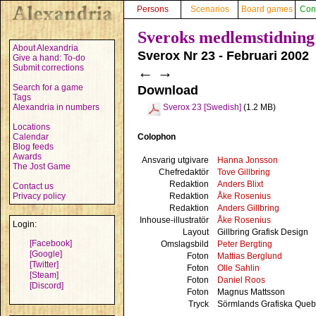
Persons
Scenarios
Board games
Con
Sveroks medlemstidning
About Alexandria
Sverox Nr 23 - Februari 2002
Give a hand: To-do
Submit corrections
←
→
Search for a game
Download
Tags
Alexandria in numbers
Sverox 23 [Swedish]
(1.2 MB)
Locations
Colophon
Calendar
Blog feeds
Awards
Ansvarig utgivare
Hanna Jonsson
The Jost Game
Chefredaktör
Tove Gillbring
Redaktion
Anders Blixt
Contact us
Redaktion
Åke Rosenius
Privacy policy
Redaktion
Anders Gillbring
Inhouse-illustratör
Åke Rosenius
Login:
Layout
Gillbring Grafisk Design
[Facebook]
Omslagsbild
Peter Bergting
[Google]
Foton
Mattias Berglund
[Twitter]
Foton
Olle Sahlin
[Steam]
Foton
Daniel Roos
[Discord]
Foton
Magnus Mattsson
Tryck
Sörmlands Grafiska Queb