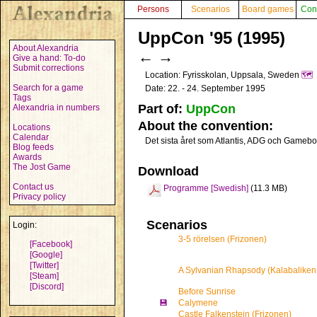
Persons
Scenarios
Board games
Con
UppCon '95 (1995)
About Alexandria
←
→
Give a hand: To-do
Submit corrections
Location: Fyrisskolan, Uppsala, Sweden
🗺️
Search for a game
Date: 22. - 24. September 1995
Tags
Part of:
UppCon
Alexandria in numbers
About the convention:
Locations
Calendar
Det sista året som Atlantis, ADG och Game
Blog feeds
Awards
The Jost Game
Download
Contact us
Programme [Swedish]
(11.3 MB)
Privacy policy
Scenarios
Login:
3-5 rörelsen (Frizonen)
[Facebook]
[Google]
[Twitter]
A Sylvanian Rhapsody (Kalabaliken 
[Steam]
[Discord]
Before Sunrise
💾
Calymene
Castle Falkenstein (Frizonen)