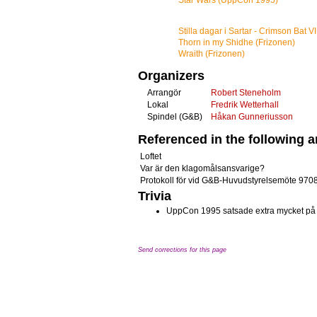
Star Wars (UppCon 1995)
Stilla dagar i Sartar - Crimson Bat VI
Thorn in my Shidhe (Frizonen)
Wraith (Frizonen)
Organizers
Arrangör
Robert Steneholm
Lokal
Fredrik Wetterhall
Spindel (G&B)
Håkan Gunneriusson
Referenced in the following ar
Loftet
Var är den klagomålsansvarige?
Protokoll för vid G&B-Huvudstyrelsemöte 970
Trivia
UppCon 1995 satsade extra mycket på drop
Send corrections for this page