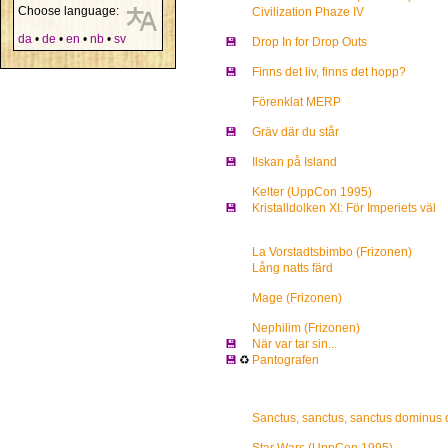
Choose language:
Civilization Phaze IV
da
•
de
•
en
•
nb
•
sv
💾
Drop In for Drop Outs
💾
Finns det liv, finns det hopp?
Förenklat MERP
💾
Gräv där du står
💾
Ilskan på Island
Kelter (UppCon 1995)
💾
Kristalldolken XI: För Imperiets väl
La Vorstadtsbimbo (Frizonen)
Lång natts färd
Mage (Frizonen)
Nephilim (Frizonen)
💾
När var tar sin...
💾
♻
Pantografen
Sanctus, sanctus, sanctus dominus