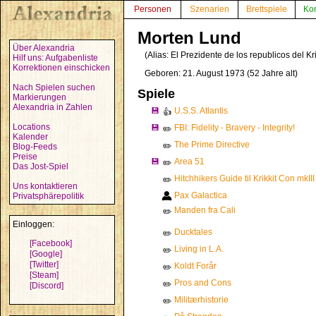
Personen
Szenarien
Brettspiele
Ko
Morten Lund
Über Alexandria
(Alias:
El Prezidente de los republicos del Kri
Hilf uns: Aufgabenliste
Korrektionen einschicken
Geboren: 21. August 1973 (52 Jahre alt)
Nach Spielen suchen
Spiele
Markierungen
Alexandria in Zahlen
💾
U.S.S. Atlantis
👍
Locations
💾
FBI: Fidelity - Bravery - Integrity!
✏️
Kalender
The Prime Directive
✏️
Blog-Feeds
Preise
💾
Area 51
✏️
Das Jost-Spiel
Hitchhikers Guide til Krikkit Con mkIII
✏️
Uns kontaktieren
Pax Galactica
Privatsphärepolitik
Manden fra Cali
✏️
Einloggen:
Ducktales
✏️
[Facebook]
Living in L.A.
✏️
[Google]
[Twitter]
Koldt Forår
✏️
[Steam]
Pros and Cons
✏️
[Discord]
Militærhistorie
✏️