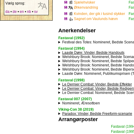
💾
📰
Sjælehvisker
Fas
Vælg sprog:
💾
Ørkenvandring
Fas
da
•
de
•
en
•
nb
•
sv
💾
📰
Kvinden, der gik i tusind stykker
Fas
💾
Sagnet om Vaulunds hævn
Fas
👍
Anerkendelser
Fastaval (1992)
Festival des Totes
: Nomineret, Bedste Scena
Fastaval (1994)
Laaste Døre
: Vinder, Bedste Handouts
Welshbury Brook
: Nomineret, Bedste Scena
Welshbury Brook
: Nomineret, Bedste Spilpe
Welshbury Brook
: Nomineret, Bedste Hando
Welshbury Brook
: Nomineret, Bedste Biper
Laaste Døre
: Nomineret, Publikumsprisen (
Fastaval (1998)
Le Dernier Combat
: Vinder, Bedste Effekter
Le Dernier Combat
: Vinder, Bedste Rediger
Le Dernier Combat
: Nomineret, Bedste Scen
Fastaval 007 (2007)
Nomineret, Æresottoen
Viking-Con 38 (2019)
Paradox
: Vinder, Bedste Freeform-scenarie
Arrangørposter
Fastaval
(199
Fastaval
(199