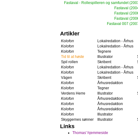
Fastaval - Rollespilleren og samfundet
(200
Fastaval
(200
Fastaval
(200
Fastaval
(200
Fastaval 007
(200
Artikler
Kolofon
Lokalredation - Århus
Kolofon
Lokalredation - Århus
Kolofon
Tegnere
Tid til at høste
Illustrator
Spil rollen
Skribent
Kolofon
Lokalredation - Århus
Kolofon
Lokalredation - Århus
Vägen
Skribent
Kolofon
Århusredaktion
Kolofon
Tegner
Verdens Herre
Illustrator
Kolofon
Århusredaktion
Kolofon
Århusredaktion
Kolofon
Århusredaktion
Kolofon
Illustrator
Skyggernes sønner
Illustrator
Links
Thomas' hjemmeside