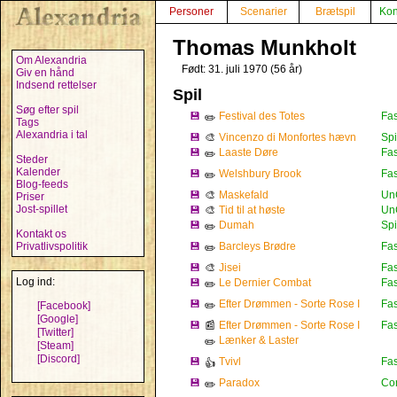
Personer
Scenarier
Brætspil
Kon
Thomas Munkholt
Om Alexandria
Født: 31. juli 1970 (56 år)
Giv en hånd
Indsend rettelser
Spil
Søg efter spil
💾
Festival des Totes
Fas
✏️
Tags
Alexandria i tal
💾
🎨
Vincenzo di Monfortes hævn
Spi
💾
Laaste Døre
Fas
✏️
Steder
Kalender
💾
Welshbury Brook
Fas
✏️
Blog-feeds
💾
🎨
Maskefald
Un
Priser
Jost-spillet
💾
🎨
Tid til at høste
Un
💾
Dumah
Spi
✏️
Kontakt os
Privatlivspolitik
💾
Barcleys Brødre
Fas
✏️
💾
🎨
Jisei
Fas
Log ind:
💾
Le Dernier Combat
Fas
✏️
💾
Efter Drømmen - Sorte Rose I
Fas
[Facebook]
✏️
[Google]
💾
📰
Efter Drømmen - Sorte Rose I
Fas
[Twitter]
Lænker & Laster
✏️
[Steam]
[Discord]
💾
Tvivl
Fas
👍
💾
Paradox
Con
✏️