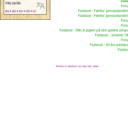
For
Välj språk:
For
Fastaval - Føniks' genopstandel
da
•
de
•
en
•
nb
•
sv
Fastaval - Føniks' genopstandel
For
For
Fastaval - Otto & jagten på den gyldne pingv
Fastaval - Jurassic Ot
For
Fastaval - 40 års jubilæ
Fastav
Skicka in rättelser om den här sidan