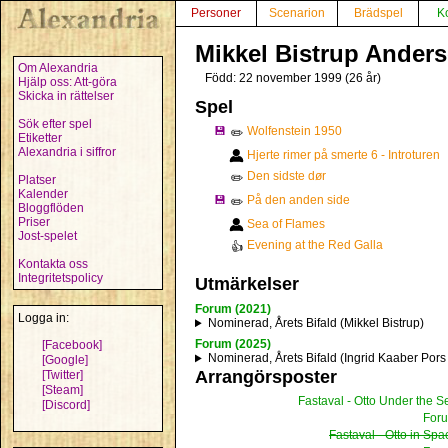
Personer
Scenarion
Brädspel
K
Mikkel Bistrup Ander
Om Alexandria
Född: 22 november 1999 (26 år)
Hjälp oss: Att-göra
Skicka in rättelser
Spel
Sök efter spel
💾
Wolfenstein 1950
✏️
Etiketter
Alexandria i siffror
Hjerte rimer på smerte 6 - Introturen
Den sidste dør
✏️
Platser
Kalender
💾
På den anden side
✏️
Bloggflöden
Priser
Sea of Flames
Jost-spelet
Evening at the Red Galla
👍
Kontakta oss
Integritetspolicy
Utmärkelser
Forum (2021)
Logga in:
Nominerad, Årets Bifald (Mikkel Bistrup)
Forum (2025)
[Facebook]
Nominerad, Årets Bifald (Ingrid Kaaber Pors
[Google]
Arrangörsposter
[Twitter]
[Steam]
Fastaval - Otto Under the S
[Discord]
For
Fastaval - Otto in Spa