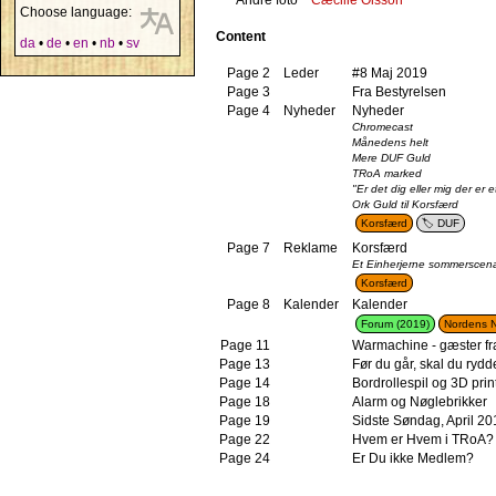
Choose language:
Content
da
•
de
•
en
•
nb
•
sv
Page 2
Leder
#8 Maj 2019
Page 3
Fra Bestyrelsen
Page 4
Nyheder
Nyheder
Chromecast
Månedens helt
Mere DUF Guld
TRoA marked
"Er det dig eller mig der er 
Ork Guld til Korsfærd
Korsfærd
DUF
Page 7
Reklame
Korsfærd
Et Einherjerne sommerscena
Korsfærd
Page 8
Kalender
Kalender
Forum (2019)
Nordens N
Page 11
Warmachine - gæster fr
Page 13
Før du går, skal du rydde
Page 14
Bordrollespil og 3D prin
Page 18
Alarm og Nøglebrikker
Page 19
Sidste Søndag, April 20
Page 22
Hvem er Hvem i TRoA?
Page 24
Er Du ikke Medlem?