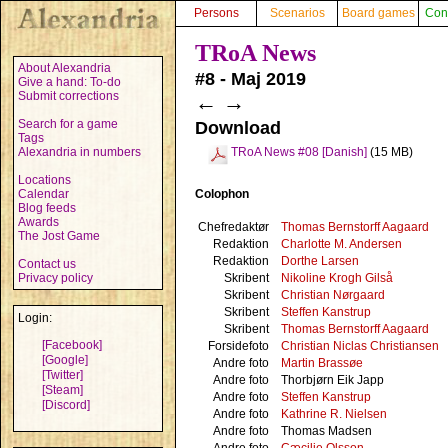
Persons
Scenarios
Board games
Con
TRoA News
About Alexandria
#8 - Maj 2019
Give a hand: To-do
Submit corrections
←
→
Search for a game
Download
Tags
Alexandria in numbers
TRoA News #08 [Danish]
(15 MB)
Locations
Colophon
Calendar
Blog feeds
Awards
Chefredaktør
Thomas Bernstorff Aagaard
The Jost Game
Redaktion
Charlotte M. Andersen
Redaktion
Dorthe Larsen
Contact us
Skribent
Nikoline Krogh Gilså
Privacy policy
Skribent
Christian Nørgaard
Skribent
Steffen Kanstrup
Login:
Skribent
Thomas Bernstorff Aagaard
[Facebook]
Forsidefoto
Christian Niclas Christiansen
[Google]
Andre foto
Martin Brassøe
[Twitter]
Andre foto
Thorbjørn Eik Japp
[Steam]
Andre foto
Steffen Kanstrup
[Discord]
Andre foto
Kathrine R. Nielsen
Andre foto
Thomas Madsen
Andre foto
Cæcilie Olsson