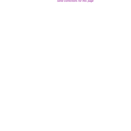
Send corrections for this page