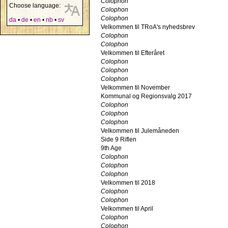
Colophon
Choose language:
Colophon
Colophon
da
•
de
•
en
•
nb
•
sv
Velkommen til TRoA's nyhedsbrev
Colophon
Colophon
Velkommen til Efteråret
Colophon
Colophon
Colophon
Velkommen til November
Kommunal og Regionsvalg 2017
Colophon
Colophon
Colophon
Velkommen til Julemåneden
Side 9 Riflen
9th Age
Colophon
Colophon
Colophon
Velkommen til 2018
Colophon
Colophon
Velkommen til April
Colophon
Colophon