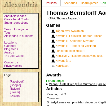
Persons
Scenarios
Board games
Con
Thomas Bernstorff Aa
About Alexandria
(AKA:
Thomas Aagaard
)
Give a hand: To-do
Submit corrections
Games
Search for a game
Tågen over Sylvanien
Tags
Alexandria in numbers
Khypris I - En bystat i Border Princes
Khypris II - Snigende Skygger
Locations
Calendar
Khypris III - Handel og Velstand
Blog feeds
For konge eller kejser?
Awards
The Jost Game
Krigslive V: I kejserriget blev jeg født...
Khypris år 1
Contact us
Privacy policy
Konklavet
✏️
Awards
Login:
Forum (2012)
[Facebook]
Winner, Årets Bifald (Kåre Murmann Kjær, 
[Google]
Articles
[Twitter]
[Steam]
Kamp og...vin?
[Discord]
Colophon
Småstyrkernes kamp - sådan vinder du Krigsl