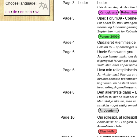
Page 3
Leder
Leder
Choose language:
Hvis du en dag skulle blive
da
•
de
•
en
•
nb
•
sv
Xenoglossia
Rollespille
Page 3
Uper. Forum09 - Conne
For andet år i træk arrange
videns- og fundraisingarrang
September nord for Københ
Forum (2009)
Page 4
Opdateret Hjemmeside
Eidolon.dk – opdateringer, f
Page 5
Uncle Sam wants you
Jeg har længe tænkt, det de
til gengæld for længst opgi
skrift. Men efter et par opfor
Page 6
Hvor min rollespilsbasi
Ja, vi taler altså ikke om en
overakademiske teorinusseri 
ting virker i en bestemt scen
hvad rollespil grundlæggen
Page 8
Den allerførste gang – 
I foråret fik denne skribent 
Man skal jo ikke tro, man e
samtidig noget vigtigt om ro
Jeepform
Page 10
Om rollespil, af rollespill
Anmeldelse af ’Til angreb, Or
Anna-Marie Helfer.
Elias Helfer