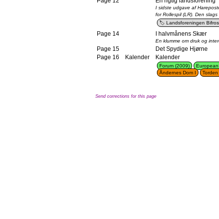
Page 12
En rigtig landsforening
I sidste udgave af Harepost
for Rollespil (LR). Den slag
Landsforeningen Bifros
Page 14
I halvmånens Skær
En klumme om druk og inter
Page 15
Det Spydige Hjørne
Page 16
Kalender
Kalender
Forum (2009)
European 
Åndernes Dom I
Torden 
Send corrections for this page