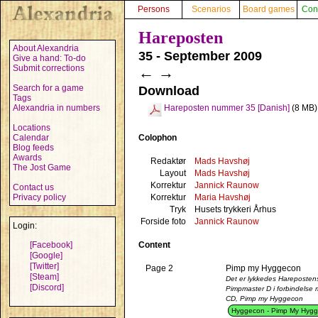
Persons
Scenarios
Board games
Con
Hareposten
About Alexandria
35 - September 2009
Give a hand: To-do
Submit corrections
←
→
Search for a game
Download
Tags
Alexandria in numbers
Hareposten nummer 35 [Danish]
(8 MB)
Locations
Colophon
Calendar
Blog feeds
Awards
Redaktør
Mads Havshøj
The Jost Game
Layout
Mads Havshøj
Korrektur
Jannick Raunow
Contact us
Korrektur
Maria Havshøj
Privacy policy
Tryk
Husets trykkeri Århus
Forside foto
Jannick Raunow
Login:
Content
[Facebook]
[Google]
[Twitter]
Page 2
Pimp my Hyggecon
[Steam]
Det er lykkedes Hareposten
[Discord]
Pimpmaster D i forbindelse 
CD, Pimp my Hyggecon
Hyggecon - Pimp My Hygg