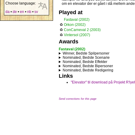
Choose language:
om en elevator der er gået i stå mellem ande
Played at
da
•
de
•
en
•
nb
•
sv
Fastaval (2002)
♻
Orkon (2002)
♻
ConCarneval 2 (2003)
♻
Vintersol (2007)
Awards
Fastaval (2002)
Winner, Bedste Spilpersoner
Nominated, Bedste Scenarie
Nominated, Bedste Effekter
Nominated, Bedste Bipersoner
Nominated, Bedste Redigering
Links
"Elevator" til download på Projekt R'lye
Send corrections for this page