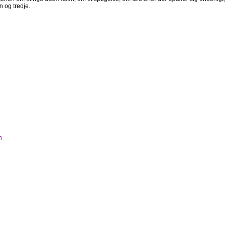
n og tredje.
h