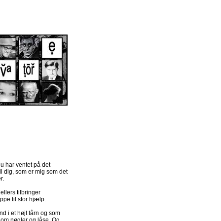
du har ventet på det
til dig, som er mig som det
r.
llers tilbringer
pe til stor hjælp.
d i et højt tårn og som
, om nøgler og låse. Og