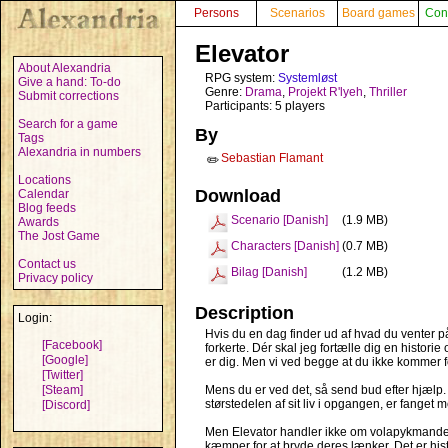
Persons
Scenarios
Board games
Con
Elevator
About Alexandria
RPG system:
Systemløst
Give a hand: To-do
Genre:
Drama
,
Projekt R'lyeh
,
Thriller
Submit corrections
Participants: 5 players
Search for a game
By
Tags
Alexandria in numbers
Sebastian Flamant
✏️
Locations
Download
Calendar
Blog feeds
Scenario [Danish]
(1.9 MB)
Awards
The Jost Game
Characters [Danish]
(0.7 MB)
Contact us
Bilag [Danish]
(1.2 MB)
Privacy policy
Description
Login:
Hvis du en dag finder ud af hvad du venter på
[Facebook]
forkerte. Dér skal jeg fortælle dig en histori
[Google]
er dig. Men vi ved begge at du ikke kommer f
[Twitter]
[Steam]
Mens du er ved det, så send bud efter hjælp. D
størstedelen af sit liv i opgangen, er fanget
[Discord]
Men Elevator handler ikke om volapykmanden.
kæmper for at bryde deres lænker. Det er his