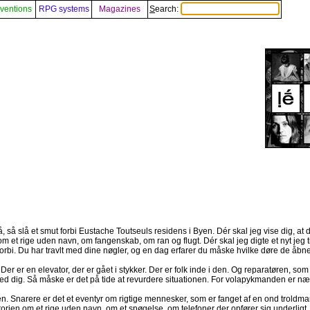
ventions
RPG systems
Magazines
Search:
, så slå et smut forbi Eustache Toutseuls residens i Byen. Dér skal jeg vise dig, at 
e om et rige uden navn, om fangenskab, om ran og flugt. Dér skal jeg digte et nyt jeg 
orbi. Du har travlt med dine nøgler, og en dag erfarer du måske hvilke døre de åbne
er er en elevator, der er gået i stykker. Der er folk inde i den. Og reparatøren, som e
 med dig. Så måske er det på tide at revurdere situationen. For volapykmanden er næp
 Snarere er det et eventyr om rigtige mennesker, som er fanget af en ond troldman
torien om et rige uden navn, om et spøgelse, om telefoner der opfører sig underligt