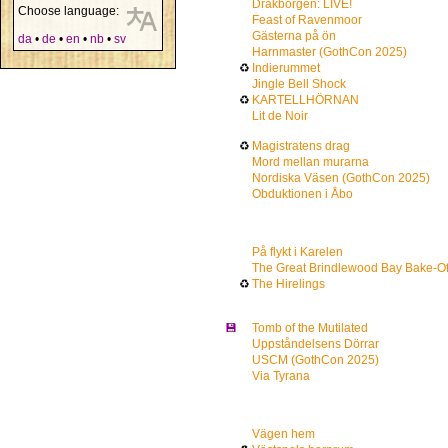
Drakborgen: LIVE!
Choose language:
Feast of Ravenmoor
Gästerna på ön
da
•
de
•
en
•
nb
•
sv
Harnmaster (GothCon 2025)
♻
Indierummet
Jingle Bell Shock
♻
KARTELLHÖRNAN
Lit de Noir
♻
Magistratens drag
Mord mellan murarna
Nordiska Väsen (GothCon 2025)
Obduktionen i Åbo
På flykt i Karelen
The Great Brindlewood Bay Bake-Of
♻
The Hirelings
💾
Tomb of the Mutilated
Uppståndelsens Dörrar
USCM (GothCon 2025)
Via Tyrana
Vägen hem