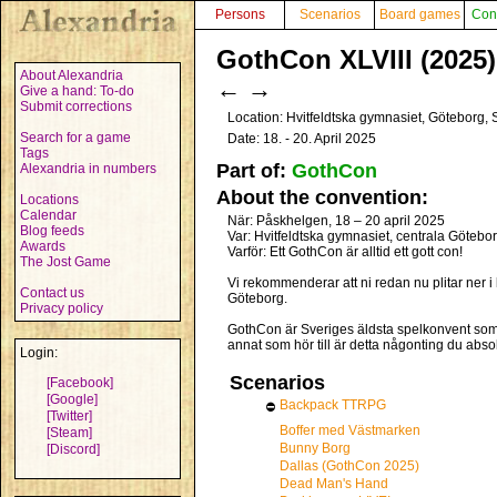
Persons
Scenarios
Board games
Con
GothCon XLVIII (2025)
About Alexandria
←
→
Give a hand: To-do
Submit corrections
Location: Hvitfeldtska gymnasiet, Göteborg
Search for a game
Date: 18. - 20. April 2025
Tags
Part of:
GothCon
Alexandria in numbers
About the convention:
Locations
Calendar
När: Påskhelgen, 18 – 20 april 2025
Blog feeds
Var: Hvitfeldtska gymnasiet, centrala Götebo
Awards
Varför: Ett GothCon är alltid ett gott con!
The Jost Game
Vi rekommenderar att ni redan nu plitar ner 
Contact us
Göteborg.
Privacy policy
GothCon är Sveriges äldsta spelkonvent som he
annat som hör till är detta någonting du absol
Login:
Scenarios
[Facebook]
[Google]
Backpack TTRPG
⛔
[Twitter]
Boffer med Västmarken
[Steam]
Bunny Borg
[Discord]
Dallas (GothCon 2025)
Dead Man's Hand