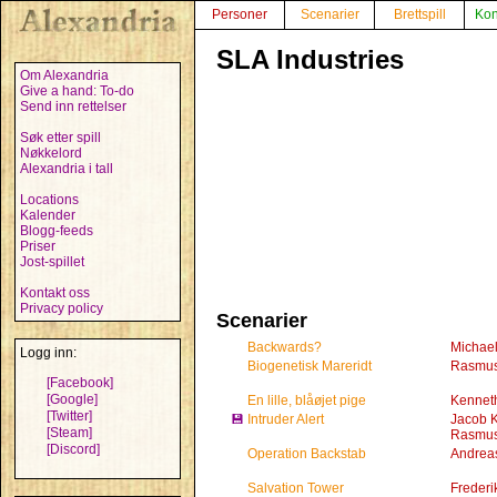
Personer
Scenarier
Brettspill
Kon
SLA Industries
Om Alexandria
Give a hand: To-do
Send inn rettelser
Søk etter spill
Nøkkelord
Alexandria i tall
Locations
Kalender
Blogg-feeds
Priser
Jost-spillet
Kontakt oss
Privacy policy
Scenarier
Backwards?
Michael 
Logg inn:
Biogenetisk Mareridt
Rasmus
[Facebook]
[Google]
En lille, blåøjet pige
Kennet
[Twitter]
💾
Intruder Alert
Jacob 
[Steam]
Rasmus
[Discord]
Operation Backstab
Andreas
Salvation Tower
Frederi