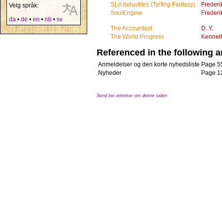
SLA Industries (Tyrfing Fantasy)
Frederi
Velg språk:
SoulEngine
Frederi
da
•
de
•
en
•
nb
•
sv
The Accountant
D. Y.
The World Progress
Kennet
Referenced in the following ar
Anmeldelser og den korte nyhedsliste
Page 5
Nyheder
Page 1
Send inn rettelser om denne siden