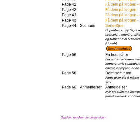
Page 42
Få dem på krogen -
Page 42
Få dem på krogen -
Page 43
Få dem på krogen - 
Page 43
Få dem på krogen -
Page 44
Scenarie
Sorte Øjne
Copenhagen by Night af
scenarie. I efteråret bli
og København til kante
(Uuuuh).
Den Angerfulde
Page 56
En trods tårer
Fra goblinisationens før
runnere, hvis samvittig
eneste inskription er de
Page 58
Dømt som nørd
Fønix giver dig 6 måder 
sjov...
Page 60
Anmeldelser
Anmeldelser
Nye produkterne kæmper 
(hem'li besked: abonner 
Send inn rettelser om denne siden