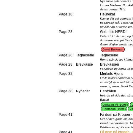
Nye faste sider om bl
Lunau Madsen. Nu skal vi
deres penge. Ti hi.
Page 18
Heureka!
Kæmp dig vej gennem jun
begavede idé. Læser du
udvikler du et tredie øre
Page 23
Get a life NERD!
Peter C. G. Jensen og P
dummere svar på Fastav
Gaun vil give smæk med
David Berkman
Page 26
Tegneserie
Tegneserie
Ronni slår sig løs i fantasy
Page 28
Brevkasse
Brevkassen
Fanbreve øg norsk welt
Page 32
Mørkets Hjerte
I rollespillets barndom 
en kodyl spiseseddel me
mere og mere. Hvad Fan
Page 38
Nyheder
Centralen
Hvis du vil vide det, så s
Basta!
Darkpart VI (1996)
V
Pentacon (1996)
Vi
Page 41
Få dem på Krogen - p
Her er den gode idé att
været overvældende. M
Kristiansen og Kasper 
Page 41
Få dem på krogen - 