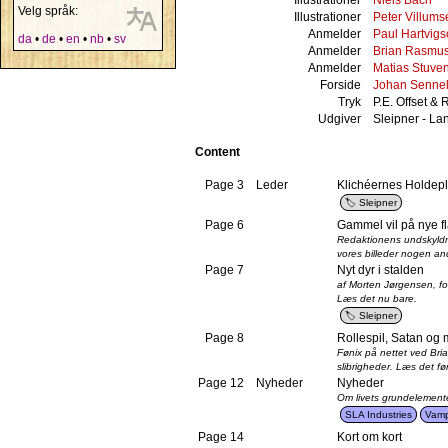
Velg språk:
Illustrationer
Peter Villums
Anmelder
Paul Hartvig
da
•
de
•
en
•
nb
•
sv
Anmelder
Brian Rasmu
Anmelder
Matias Stuve
Forside
Johan Senne
Tryk
P.E. Offset &
Udgiver
Sleipner - Lan
Content
Page 3
Leder
Klichéernes Holdep
Sleipner
Page 6
Gammel vil på nye fla
Redaktionens undskyldni
vores billeder nogen and
Page 7
Nyt dyr i stalden
af Morten Jørgensen, for
Læs det nu bare.
Sleipner
Page 8
Rollespil, Satan o
Fønix på nettet ved Bri
slibrigheder. Læs det fø
Page 12
Nyheder
Nyheder
Om livets grundelement
SLA Industries
Vamp
Page 14
Kort om kort