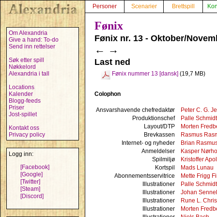
Personer
Scenarier
Brettspill
Kon
Fønix
Om Alexandria
Fønix nr. 13 - Oktober/Novem
Give a hand: To-do
Send inn rettelser
←
→
Søk etter spill
Last ned
Nøkkelord
Alexandria i tall
Fønix nummer 13 [dansk]
(19,7 MB)
Locations
Colophon
Kalender
Blogg-feeds
Priser
Ansvarshavende chefredaktør
Peter C. G. J
Jost-spillet
Produktionschef
Palle Schmidt
Layout/DTP
Morten Fredb
Kontakt oss
Brevkassen
Rasmus Ras
Privacy policy
Internet- og nyheder
Brian Rasmu
Anmeldelser
Kasper Nørh
Logg inn:
Spilmiljø
Kristoffer Apol
[Facebook]
Kortspil
Mads Lunau
[Google]
Abonnementsservitrice
Mette Frigg F
[Twitter]
Illustrationer
Palle Schmidt
[Steam]
Illustrationer
Johan Senne
[Discord]
Illustrationer
Rune L. Chri
Illustrationer
Morten Fredb
Illustrationer
Niels Bach