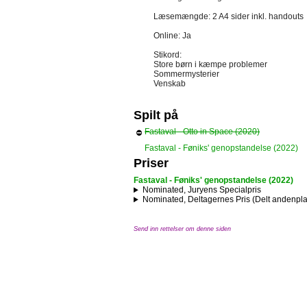
Læsemængde: 2 A4 sider inkl. handouts
Online: Ja
Stikord:
Store børn i kæmpe problemer
Sommermysterier
Venskab
Spilt på
Fastaval - Otto in Space (2020)
⛔
Fastaval - Føniks' genopstandelse (2022)
Priser
Fastaval - Føniks' genopstandelse (2022)
Nominated, Juryens Specialpris
Nominated, Deltagernes Pris (Delt andenpl
Send inn rettelser om denne siden