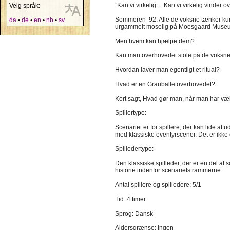
”Kan vi virkelig… Kan vi virkelig vinde
Velg språk:
Sommeren ’92. Alle de voksne tænker kun 
da
•
de
•
en
•
nb
•
sv
urgammelt moselig på Moesgaard Museum, o
Men hvem kan hjælpe dem?
Kan man overhovedet stole på de voksn
Hvordan laver man egentligt et ritual?
Hvad er en Grauballe overhovedet?
Kort sagt, Hvad gør man, når man har væk
Spillertype:
Scenariet er for spillere, der kan lide at
med klassiske eventyrscener. Det er ikke 
Spilledertype:
Den klassiske spilleder, der er en del af 
historie indenfor scenariets rammerne.
Antal spillere og spilledere: 5/1
Tid: 4 timer
Sprog: Dansk
Aldersgrænse: Ingen