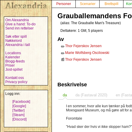
Personer
Scenarier
Brettspill
Kon
Grauballemandens Fo
Om Alexandria
(alias:
The Grauballe Man's Treasure
)
Give a hand: To-do
Send inn rettelser
Deltakere: 1 GM, 5 players
Søk etter spill
Av
Nøkkelord
Alexandria i tall
Thor Fejerskov Jensen
✏️
Marie Wolfsberg Oscilowski
Locations
✏️
Kalender
📰
Thor Fejerskov Jensen
Blogg-feeds
Priser
Jost-spillet
Kontakt oss
Privacy policy
Beskrivelse
Logg inn:
da
da (Fastaval 2020)
en (Fasta
[Facebook]
[Google]
I en sommer, hvor alle kun tænker på fod
Moesgaard Museum, og må gøre alt for at
[Twitter]
[Steam]
Foromtale
[Discord]
”Hvad sker der hvis vi ikke stopper ham?