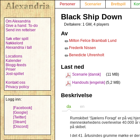
Personer
Scenarier
Brettspill
Kon
Black Ship Down
Om Alexandria
Deltakere: 1 GM, 4 players
Give a hand: To-do
Send inn rettelser
Av
Søk etter spill
Milton Felice Brambati Lund
✏️
Nøkkelord
Alexandria i tall
Frederik Nissen
✏️
Benedicte Uhrenholt
✏️
Locations
Kalender
Blogg-feeds
Last ned
Priser
Jost-spillet
Scenarie [dansk]
(11 MB)
Kontakt oss
Handouts [engelsk]
(5,2 MB)
Privacy policy
Beskrivelse
Logg inn:
da
en
[Facebook]
[Google]
[Twitter]
Rumskibet ‘Sjælens Foragt’ er på vej hjem
[Steam]
menneskehedens overlevelse 40.000 år ude
[Discord]
på skibet.
I det 41. årtusindes grumme mørke er der