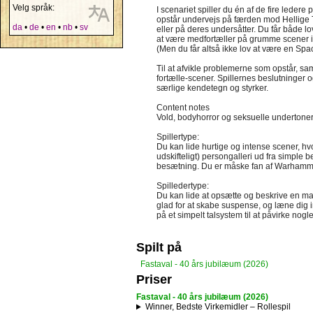
Velg språk:
I scenariet spiller du én af de fire led
opstår undervejs på færden mod Hellige T
da
•
de
•
en
•
nb
•
sv
eller på deres undersåtter. Du får både lo
at være medfortæller på grumme scener
(Men du får altså ikke lov at være en Spa
Til at afvikle problemerne som opstår, sa
fortælle-scener. Spillernes beslutninger o
særlige kendetegn og styrker.
Content notes
Vold, bodyhorror og seksuelle undertoner.
Spillertype:
Du kan lide hurtige og intense scener, hvor
udskifteligt) persongalleri ud fra simple 
besætning. Du er måske fan af Warhammer, 
Spilledertype:
Du kan lide at opsætte og beskrive en mas
glad for at skabe suspense, og læne dig in
på et simpelt talsystem til at påvirke nogl
Spilt på
Fastaval - 40 års jubilæum (2026)
Priser
Fastaval - 40 års jubilæum (2026)
Winner, Bedste Virkemidler – Rollespil