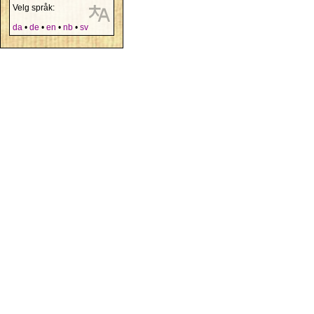
Velg språk:
da
•
de
•
en
•
nb
•
sv