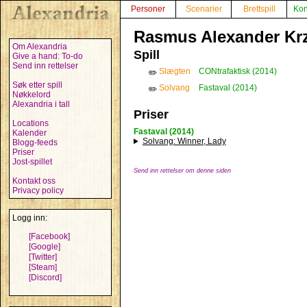
Personer
Scenarier
Brettspill
Kon
Rasmus Alexander Krz
Om Alexandria
Spill
Give a hand: To-do
Send inn rettelser
Slægten
CONtrafaktisk (2014)
✏️
Søk etter spill
Solvang
Fastaval (2014)
✏️
Nøkkelord
Alexandria i tall
Priser
Locations
Fastaval (2014)
Kalender
Solvang
: Winner, Lady
Blogg-feeds
Priser
Jost-spillet
Send inn rettelser om denne siden
Kontakt oss
Privacy policy
Logg inn:
[Facebook]
[Google]
[Twitter]
[Steam]
[Discord]