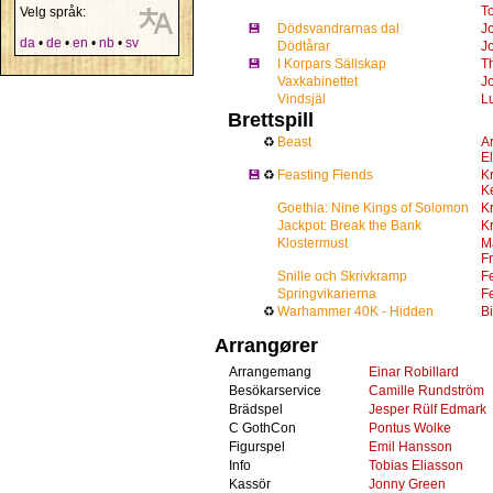
To
Velg språk:
💾
Dödsvandrarnas dal
J
da
•
de
•
en
•
nb
•
sv
Dödtårar
J
💾
I Korpars Sällskap
T
Vaxkabinettet
J
Vindsjäl
L
Brettspill
♻
Beast
A
E
💾
♻
Feasting Fiends
Kr
K
Goethia: Nine Kings of Solomon
Kr
Jackpot: Break the Bank
Kr
Klostermust
Ma
F
Snille och Skrivkramp
Fe
Springvikarierna
Fe
♻
Warhammer 40K - Hidden
B
Arrangører
Arrangemang
Einar Robillard
Besökarservice
Camille Rundström
Brädspel
Jesper Rülf Edmark
C GothCon
Pontus Wolke
Figurspel
Emil Hansson
Info
Tobias Eliasson
Kassör
Jonny Green