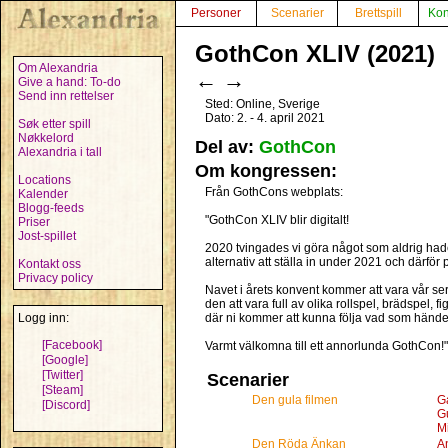
Personer
Scenarier
Brettspill
Kon
GothCon XLIV (2021)
Om Alexandria
←
→
Give a hand: To-do
Send inn rettelser
Sted: Online, Sverige
Dato: 2. - 4. april 2021
Søk etter spill
Nøkkelord
Del av:
GothCon
Alexandria i tall
Om kongressen:
Locations
Från GothCons webplats:
Kalender
Blogg-feeds
"GothCon XLIV blir digitalt!
Priser
Jost-spillet
2020 tvingades vi göra något som aldrig hade h
alternativ att ställa in under 2021 och därför 
Kontakt oss
Privacy policy
Navet i årets konvent kommer att vara vår s
den att vara full av olika rollspel, brädspel,
Logg inn:
där ni kommer att kunna följa vad som hände
[Facebook]
Varmt välkomna till ett annorlunda GothCon!"
[Google]
[Twitter]
Scenarier
[Steam]
Den gula filmen
G
[Discord]
G
M
Den Röda Änkan
An