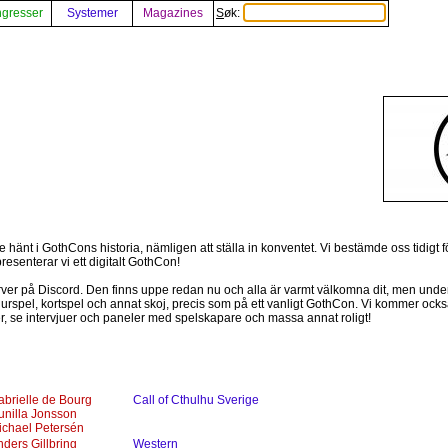
gresser
Systemer
Magazines
Søk:
änt i GothCons historia, nämligen att ställa in konventet. Vi bestämde oss tidigt för 
presenterar vi ett digitalt GothCon!
erver på Discord. Den finns uppe redan nu och alla är varmt välkomna dit, men un
 figurspel, kortspel och annat skoj, precis som på ett vanligt GothCon. Vi kommer ock
r, se intervjuer och paneler med spelskapare och massa annat roligt!
abrielle de Bourg
Call of Cthulhu Sverige
unilla Jonsson
ichael Petersén
ders Gillbring
Western