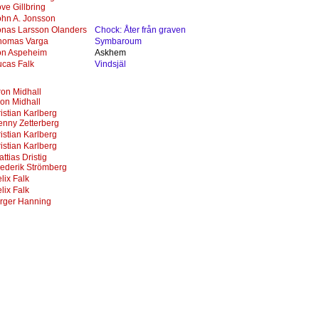
ve Gillbring
ohn A. Jonsson
onas Larsson Olanders
Chock: Åter från graven
homas Varga
Symbaroum
on Aspeheim
Askhem
ucas Falk
Vindsjäl
ron Midhall
lon Midhall
istian Karlberg
enny Zetterberg
istian Karlberg
istian Karlberg
ttias Dristig
rederik Strömberg
lix Falk
lix Falk
irger Hanning