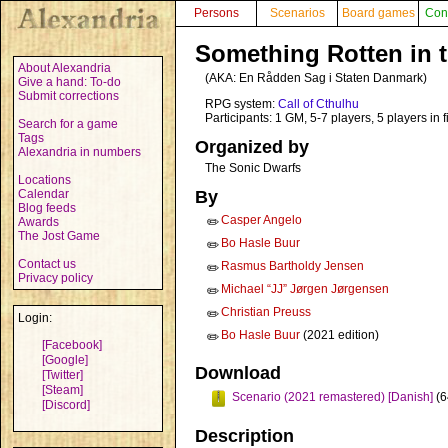
Persons
Scenarios
Board games
Con
Something Rotten in 
About Alexandria
(AKA:
En Rådden Sag i Staten Danmark
)
Give a hand: To-do
Submit corrections
RPG system:
Call of Cthulhu
Participants: 1 GM, 5-7 players, 5 players in fi
Search for a game
Tags
Organized by
Alexandria in numbers
The Sonic Dwarfs
Locations
Calendar
By
Blog feeds
Casper Angelo
Awards
✏️
The Jost Game
Bo Hasle Buur
✏️
Contact us
Rasmus Bartholdy Jensen
✏️
Privacy policy
Michael “JJ” Jørgen Jørgensen
✏️
Christian Preuss
✏️
Login:
Bo Hasle Buur
(2021 edition)
✏️
[Facebook]
[Google]
Download
[Twitter]
[Steam]
Scenario (2021 remastered) [Danish]
(6
[Discord]
Description