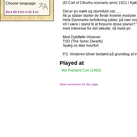
(Et Call of Cthulhu scenario anno 1921 i K
Choose language:
Det er en mørk og stormfuld nat.......
da
•
de
•
en
•
nb
•
sv
Ak ja sådan starter de fleste trivielle moduler
Hele Danmarks befolkning jubler, på nær nogle
Vil I være i stand til at forpurre disse planer
med interesse for det okkulte, så meld jer.
Med Dybtfølte Hilsener
TSD (The Sonic Dwarfs)
Spørg os ikke hvorfor!
P.S. Vinderen bliver bedømt på grundlag af ind
Played at
Vor Frelsers Con (1992)
Send corrections for this page