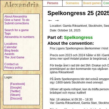
Persons
Scenarios
Board games
Con
Spelkongress 25 (2025
About Alexandria
←
→
Give a hand: To-do
Submit corrections
Location: Gamla Riksarkivet, Stockholm, S
Search for a game
Date: October 18, 2025
Tags
Part of:
Spelkongress
Alexandria in numbers
About the convention:
Locations
Calendar
Fria Ligans Spelkongress återkommer i höst 
Blog feeds
Awards
Precis som 2023 och 2024 håller vi till i Ga
The Jost Game
ännu mer spel! Antalet platser är begränsat, så
Contact us
För tredje året i rad blir det SM i Drakar oc
Privacy policy
premiärspel av den kommande nya utgåvan av A
själva Riksarkivet!
Login:
På årets Spelkongress blir det också smygp
sig i 1800-talets Stockholm med omnejd.
[Facebook]
[Google]
Utöver att spela rollspel, kan du träffa per
[Twitter]
brädspel och mysa i kaféet!
[Steam]
[Discord]
När: 18 oktober, kl 09:30 – 18:30
Var: Gamla Riksarkivet, Gamla Stan, Stockh