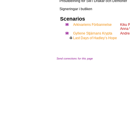
Prisutdelning för SM i Drakar och Demoner
Signeringar i butiken
Scenarios
💾
Arkivariens Förbannelse
Kiku 
Anna 
💾
Gyllene Stjärnans Krypta
Andre
♻
Last Days of Hadley’s Hope
Send corrections for this page