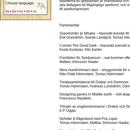
Biljetterna till spelpassen är individuella och
Choose language:
alla deltagare till tillgängliga spelbord, och v
till spelkongressen.
da
•
de
•
en
•
nb
•
sv
Panelsamtal
Svavelvinter är tillbaka – klassiskt äventyr 
Erik Granström, Svante Landgraf, Tomas Hä
Coriolis The Great Dark – klassiskt svenskt sc
Kosta Kostulas, Nils Karlén
Framtiden för Symbaroum – vad kommer efte
Mattias Johnsson Haake
Mina mardrömmars stad – smygpremiär för ny
Kiku Pukk Härenstam, Tomas Härenstam
Tredjepartsmaterial till Drakar och Demoner
Tomas Härenstam, Andreas Lundström, Dani
Designing games in Middle-earth – möt skap
Francesco Nepitello
Trilogin av ungdomsromaner i Drakar och De
E.P. Uggla
Nyheter & frågestund med Fria Ligan
Tomas Härenstam, Mattias Johnsson Haake, N