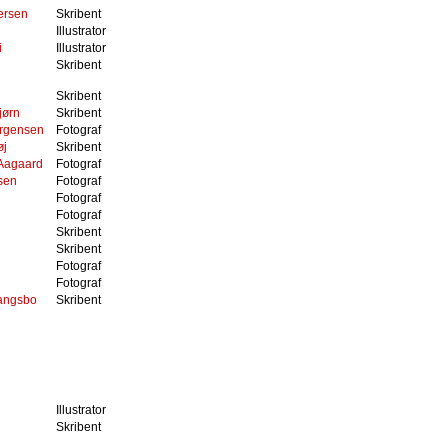
ersen
Skribent
Illustrator
i
Illustrator
Skribent
Skribent
jørn
Skribent
ørgensen
Fotograf
øj
Skribent
 Aagaard
Fotograf
sen
Fotograf
Fotograf
Fotograf
Skribent
Skribent
Fotograf
Fotograf
pangsbo
Skribent
Illustrator
Skribent