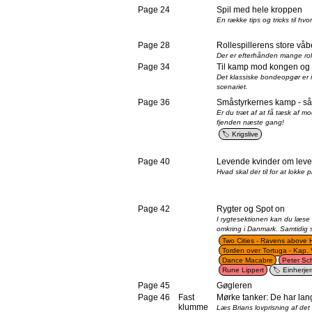
Page 24
Spil med hele kroppen
En række tips og tricks til hvo
Page 28
Rollespillerens store våb
Der er efterhånden mange roll
Page 34
Til kamp mod kongen og 
Det klassiske bondeopgør er i
scenariet.
Page 36
Småstyrkernes kamp - såd
Er du træt af at få tæsk af 
fjenden næste gang!
Krigslive
Page 40
Levende kvinder om leven
Hvad skal der til for at lokke p
Page 42
Rygter og Spot on
I rygtesektionen kan du læse
omkring i Danmark. Samtidig st
Two Cities - Ravens above 
Torden over Tortuga - Kap. 
Dance Macabre
Peter S
Rune Lippert
Einherje
Page 45
Gøgleren
Page 46
Fast
Mørke tanker: De har lan
klumme
Læs Brians lovprisning af det