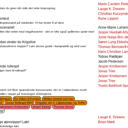
Marie Carsten Ped
rdan du giver din rolle det rette kropssprog.
Lauge K. Drewes
Christian Kuczynsk
entest
Rune Lippert
espilssværd på markedet. Vi har testet 9 af dem.
scenariet
Anne-Marie Larsen
kke blot rettet mod magthaverne - det er ofte også spillernes oprør mod
Jesper Heebøll Arb
Junie Nasja Bro-J
an vinder du Krigslive
Søren Lyng Ebbeh
modstanderens tropper? Læs denne guide i kamptaktik og vind over
Thomas Bernstorff
Hans Christian Lar
Tobias Rødkjær
Jacob Pedersen
de rollespil
Jesper Kristiansen
iger med til rollespil?
Jonas Trier
Jesper Kristiansen
Jonas Trier
Troels Barkholt-S
 mere om flere spændende livescenarier, der er i støbeskeen rundt
iller i skarpt på foreningen Einherjerne.
Helmgart
En Viden til Forskel
Mellan himmel och hav
VI
Junior Rollespil KBH
Krigslive del 2: Liljeblomster og Griffer
chønemann Andreasen
Jesper Ejsing
Thomas Greve
rne
Lauge K. Drewes
ge øjenvipper! Løb!
Brian Mørk
 kvindelige køn.