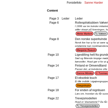
Forsidefoto
Sanne Harder
Content
Page 3
Leder
Leder
Page 6
Rollespilsklubben Vølve
I 1996 var tre kvinder initiati
stiller skarpt på foreningen, h
Mette Markert
Vølven
Page 8
Den norske superkvinde
Norsk live har ry for at være
omdømme kan nordmændene bl
Margrete Raaum
Page 10
Ligestilling helt fra grun
Sød og flirtende kropige møder
kønsroller. Hvad gør vi for a
Page 14
Finland er Omvendtland
Passer det, at kvinderne ofte e
Sanna Mörsky
J. Tuomas 
Page 17
Et eksotisk touch
Et lille indblik i sigøjnergrup
Slægtsfejde
Page 18
For enden af regnbuen
Læs om, hvordan du får succ
Page 22
Trevejsmodellen
Hvad er 'dramatisme'? Du får fo
Trevejsmodellen