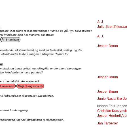
A. J.
n
Julie Streit Pilegaa
vtagerne til at starte rollespilsforeningen Vølven op på Fyn. Rollespilleren
vor kvinderne altid har markeret sig stærkt.
A. J.
Shamhain
Jesper Bruun
 spændende, ekstraordinært og med en fantastisk setting, og det
andt andet takke arrangøren Margrete Raaum for.
den
 stærk og barsk soldat, og rollespillet ender atter i stereotype
t give kvinderollerne mere pondus?
Jesper Bruun
r i overtal til finske scenarier?
Harviainen
Maija Kangasniemi
Jesper Bruun
pens forberedelser til scenariet Slægtsfejde.
Junie Nasja Bro-J
Nanna Friis Jense
es med fondssøgning.
Christian Kuczynsk
Jesper Heebøll Arb
rklaringen i denne introduktion til rollespilsterori.
Jan Farberov