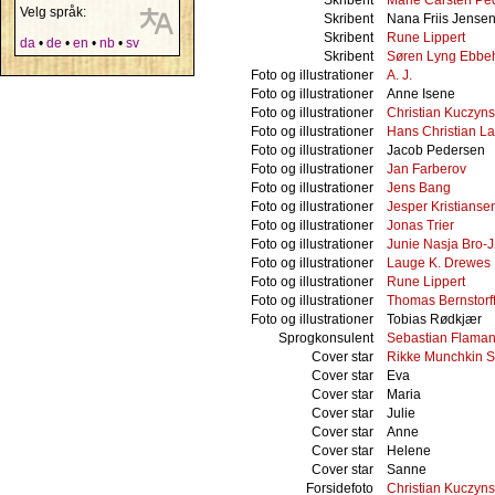
Velg språk:
Skribent
Nana Friis Jense
Skribent
Rune Lippert
da
•
de
•
en
•
nb
•
sv
Skribent
Søren Lyng Ebbe
Foto og illustrationer
A. J.
Foto og illustrationer
Anne Isene
Foto og illustrationer
Christian Kuczyns
Foto og illustrationer
Hans Christian L
Foto og illustrationer
Jacob Pedersen
Foto og illustrationer
Jan Farberov
Foto og illustrationer
Jens Bang
Foto og illustrationer
Jesper Kristianse
Foto og illustrationer
Jonas Trier
Foto og illustrationer
Junie Nasja Bro-
Foto og illustrationer
Lauge K. Drewes
Foto og illustrationer
Rune Lippert
Foto og illustrationer
Thomas Bernstorf
Foto og illustrationer
Tobias Rødkjær
Sprogkonsulent
Sebastian Flaman
Cover star
Rikke Munchkin 
Cover star
Eva
Cover star
Maria
Cover star
Julie
Cover star
Anne
Cover star
Helene
Cover star
Sanne
Forsidefoto
Christian Kuczyns