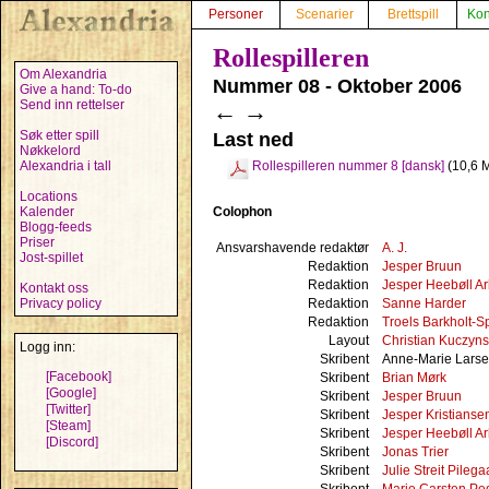
Personer
Scenarier
Brettspill
Kon
Rollespilleren
Om Alexandria
Nummer 08 - Oktober 2006
Give a hand: To-do
Send inn rettelser
←
→
Søk etter spill
Last ned
Nøkkelord
Alexandria i tall
Rollespilleren nummer 8 [dansk]
(10,6 
Locations
Colophon
Kalender
Blogg-feeds
Priser
Ansvarshavende redaktør
A. J.
Jost-spillet
Redaktion
Jesper Bruun
Redaktion
Jesper Heebøll Ar
Kontakt oss
Redaktion
Sanne Harder
Privacy policy
Redaktion
Troels Barkholt-
Layout
Christian Kuczyns
Logg inn:
Skribent
Anne-Marie Lars
[Facebook]
Skribent
Brian Mørk
[Google]
Skribent
Jesper Bruun
[Twitter]
Skribent
Jesper Kristianse
[Steam]
Skribent
Jesper Heebøll Ar
[Discord]
Skribent
Jonas Trier
Skribent
Julie Streit Pilega
Skribent
Marie Carsten Pe