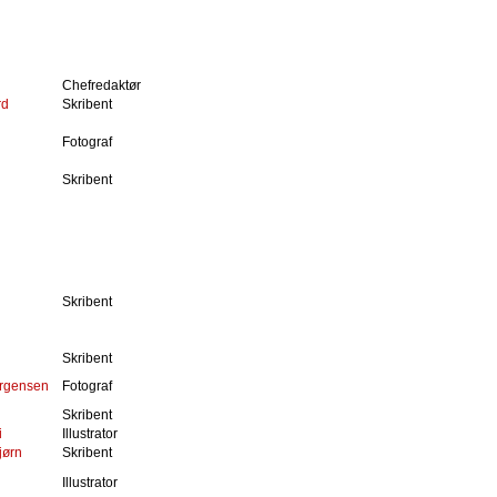
Chefredaktør
rd
Skribent
Fotograf
Skribent
Skribent
Skribent
ørgensen
Fotograf
n
Skribent
i
Illustrator
jørn
Skribent
Illustrator