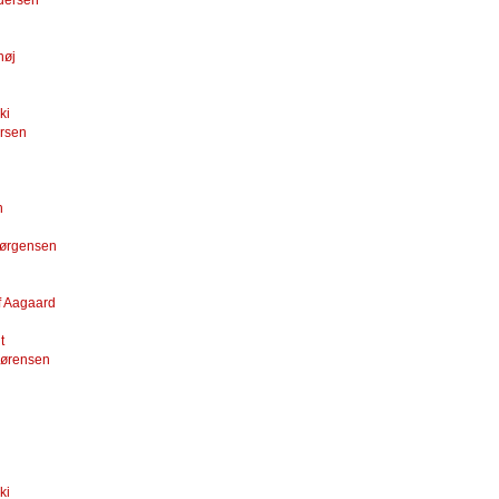
n
høj
ki
arsen
n
Jørgensen
f Aagaard
t
Sørensen
ki