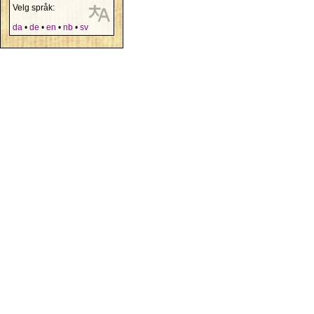
Velg språk:
da
•
de
•
en
•
nb
•
sv