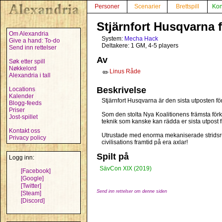
Personer
Scenarier
Brettspill
Kon
Stjärnfort Husqvarna få
Om Alexandria
System:
Mecha Hack
Give a hand: To-do
Deltakere: 1 GM, 4-5 players
Send inn rettelser
Av
Søk etter spill
Nøkkelord
Linus Råde
✏️
Alexandria i tall
Beskrivelse
Locations
Kalender
Stjärnfort Husqvarna är den sista utposten för 
Blogg-feeds
Priser
Som den stolta Nya Koalitionens främsta för
Jost-spillet
teknik som kanske kan rädda er sista utpost fr
Kontakt oss
Utrustade med enorma mekaniserade stridsru
Privacy policy
civilisations framtid på era axlar!
Spilt på
Logg inn:
SävCon XIX (2019)
[Facebook]
[Google]
[Twitter]
Send inn rettelser om denne siden
[Steam]
[Discord]