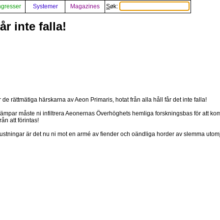
gresser
Systemer
Magazines
Søk:
r inte falla!
de rättmätiga härskarna av Aeon Primaris, hotat från alla håll får det inte falla!
kämpar måste ni infiltrera Aeonernas Överhöghets hemliga forskningsbas för att 
ån att förintas!
stningar är det nu ni mot en armé av fiender och oändliga horder av slemma utom