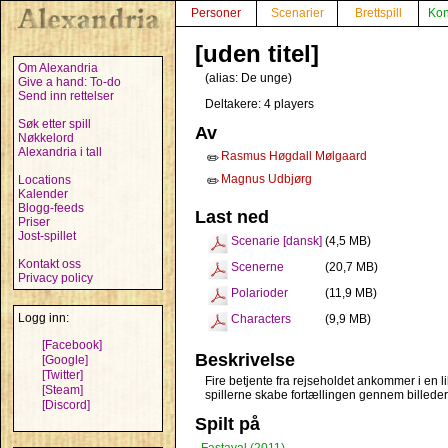
Personer
Scenarier
Brettspill
Kon
[uden titel]
Om Alexandria
(alias:
De unge
)
Give a hand: To-do
Send inn rettelser
Deltakere: 4 players
Søk etter spill
Av
Nøkkelord
Alexandria i tall
Rasmus Høgdall Mølgaard
✏️
Magnus Udbjørg
Locations
✏️
Kalender
Blogg-feeds
Last ned
Priser
Jost-spillet
Scenarie [dansk]
(4,5 MB)
Kontakt oss
Scenerne
(20,7 MB)
Privacy policy
Polarioder
(11,9 MB)
Logg inn:
Characters
(9,9 MB)
[Facebook]
Beskrivelse
[Google]
[Twitter]
Fire betjente fra rejseholdet ankommer i en lil
[Steam]
spillerne skabe fortællingen gennem billeder
[Discord]
Spilt på