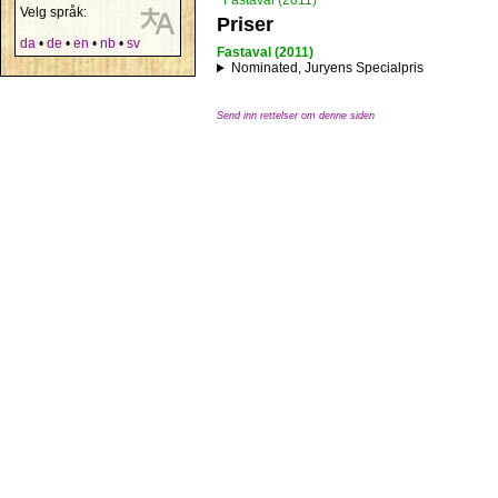
Fastaval (2011)
Velg språk:
Priser
da
•
de
•
en
•
nb
•
sv
Fastaval (2011)
Nominated, Juryens Specialpris
Send inn rettelser om denne siden