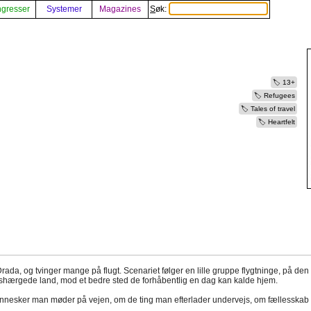
gresser
Systemer
Magazines
Søk:
13+
Refugees
Tales of travel
Heartfelt
rada, og tvinger mange på flugt. Scenariet følger en lille gruppe flygtninge, på d
hærgede land, mod et bedre sted de forhåbentlig en dag kan kalde hjem.
mennesker man møder på vejen, om de ting man efterlader undervejs, om fællesska