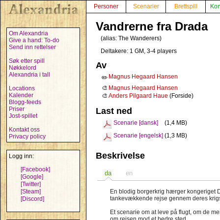
Personer
Scenarier
Brettspill
Kon
Vandrerne fra Drada
Om Alexandria
(alias:
The Wanderers
)
Give a hand: To-do
Send inn rettelser
Deltakere: 1 GM, 3-4 players
Søk etter spill
Av
Nøkkelord
Alexandria i tall
Magnus Hegaard Hansen
✏️
🎨
Magnus Hegaard Hansen
Locations
Kalender
🎨
Anders Pilgaard Haue
(Forside)
Blogg-feeds
Priser
Last ned
Jost-spillet
Scenarie [dansk]
(1,4 MB)
Kontakt oss
Scenarie [engelsk]
(1,3 MB)
Privacy policy
Beskrivelse
Logg inn:
[Facebook]
da
en
[Google]
[Twitter]
[Steam]
En blodig borgerkrig hærger kongeriget D
tankevækkende rejse gennem deres krigs
[Discord]
Et scenarie om at leve på flugt, om de 
om rejsen mod et bedre sted.