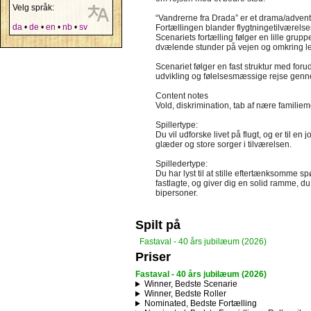
Velg språk:
“Vandrerne fra Drada” er et drama/adventu
da
•
de
•
en
•
nb
•
sv
Fortællingen blander flygtningetilværel
Scenariets fortælling følger en lille gr
dvælende stunder på vejen og omkring lejr
Scenariet følger en fast struktur med foru
udvikling og følelsesmæssige rejse genn
Content notes
Vold, diskrimination, tab af nære famili
Spillertype:
Du vil udforske livet på flugt, og er til 
glæder og store sorger i tilværelsen.
Spilledertype:
Du har lyst til at stille eftertænksomme 
fastlagte, og giver dig en solid ramme, d
bipersoner.
Spilt på
Fastaval - 40 års jubilæum (2026)
Priser
Fastaval - 40 års jubilæum (2026)
Winner, Bedste Scenarie
Winner, Bedste Roller
Nominated, Bedste Fortælling