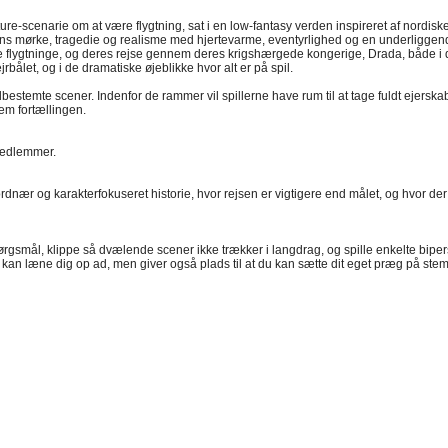
re-scenarie om at være flygtning, sat i en low-fantasy verden inspireret af nordiske
sens mørke, tragedie og realisme med hjertevarme, eventyrlighed og en underligge
uppe flygtninge, og deres rejse gennem deres krigshærgede kongerige, Drada, både i 
bålet, og i de dramatiske øjeblikke hvor alt er på spil.
dbestemte scener. Indenfor de rammer vil spillerne have rum til at tage fuldt ejersk
em fortællingen.
emedlemmer.
en jordnær og karakterfokuseret historie, hvor rejsen er vigtigere end målet, og hvor 
spørgsmål, klippe så dvælende scener ikke trækker i langdrag, og spille enkelte bip
u kan læne dig op ad, men giver også plads til at du kan sætte dit eget præg på ste