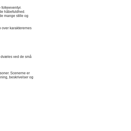
 folkeeventyr.
nde håbefuldhed.
de mange stille og
ab over karakterernes
der dvæles ved de små
ersoner. Scenerne er
mning, beskrivelser og