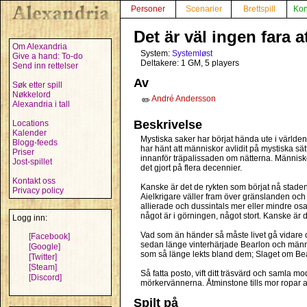
Personer
Scenarier
Brettspill
Kon
Det är väl ingen fara a
Om Alexandria
System:
Systemløst
Give a hand: To-do
Deltakere: 1 GM, 5 players
Send inn rettelser
Av
Søk etter spill
Nøkkelord
André Andersson
✏️
Alexandria i tall
Beskrivelse
Locations
Kalender
Mystiska saker har börjat hända ute i världen
Blogg-feeds
har hänt att människor avlidit på mystiska sä
Priser
innanför träpalissaden om nätterna. Människ
Jost-spillet
det gjort på flera decennier.
Kontakt oss
Kanske är det de rykten som börjat nå staden
Privacy policy
Aielkrigare väller fram över gränslanden och 
allierade och dussintals mer eller mindre osan
något är i görningen, något stort. Kanske är
Logg inn:
Vad som än händer så måste livet gå vidare 
[Facebook]
sedan länge vinterhärjade Bearlon och männis
[Google]
som så länge lekts bland dem; Slaget om Be
[Twitter]
[Steam]
Så fatta posto, vift ditt träsvärd och samla 
[Discord]
mörkervännerna. Åtminstone tills mor ropar at
Spilt på