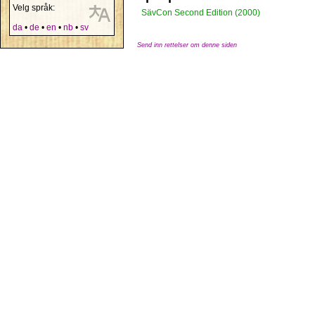
Velg språk:
SävCon Second Edition (2000)
da
•
de
•
en
•
nb
•
sv
Send inn rettelser om denne siden