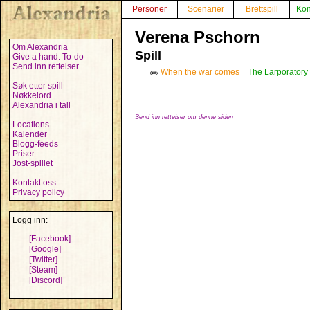
Personer
Scenarier
Brettspill
Kon
Verena Pschorn
Om Alexandria
Spill
Give a hand: To-do
Send inn rettelser
When the war comes
The Larporatory
✏️
Søk etter spill
Nøkkelord
Alexandria i tall
Send inn rettelser om denne siden
Locations
Kalender
Blogg-feeds
Priser
Jost-spillet
Kontakt oss
Privacy policy
Logg inn:
[Facebook]
[Google]
[Twitter]
[Steam]
[Discord]