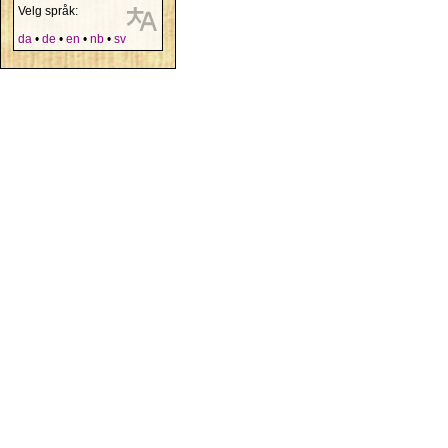
Velg språk:
da
•
de
•
en
•
nb
•
sv