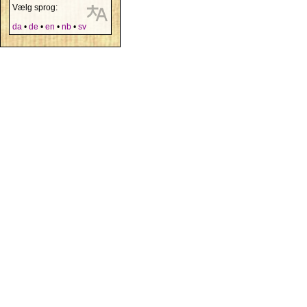
Vælg sprog:
da
•
de
•
en
•
nb
•
sv