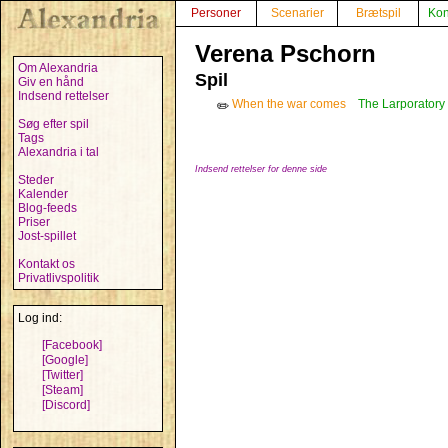
Personer
Scenarier
Brætspil
Kon
Verena Pschorn
Om Alexandria
Spil
Giv en hånd
Indsend rettelser
When the war comes
The Larporatory
✏️
Søg efter spil
Tags
Alexandria i tal
Indsend rettelser for denne side
Steder
Kalender
Blog-feeds
Priser
Jost-spillet
Kontakt os
Privatlivspolitik
Log ind:
[Facebook]
[Google]
[Twitter]
[Steam]
[Discord]