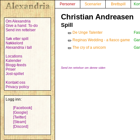
Personer
Scenarier
Brettspill
Kon
Christian Andreasen
Om Alexandria
Spill
Give a hand: To-do
Send inn rettelser
De Unge Talenter
Fas
✏️
Søk etter spill
Reginas Wedding - a fiasco game
Gam
✏️
Nøkkelord
Alexandria i tall
The cry of a unicorn
Gam
✏️
Locations
Kalender
Blogg-feeds
Send inn rettelser om denne siden
Priser
Jost-spillet
Kontakt oss
Privacy policy
Logg inn:
[Facebook]
[Google]
[Twitter]
[Steam]
[Discord]