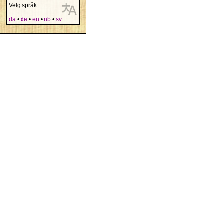
Velg språk:
da
•
de
•
en
•
nb
•
sv