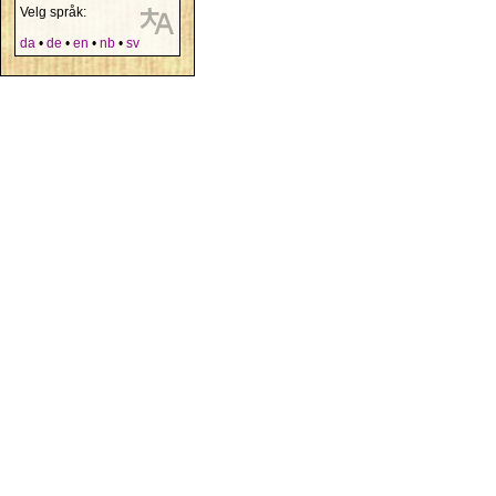
Velg språk:
da
•
de
•
en
•
nb
•
sv