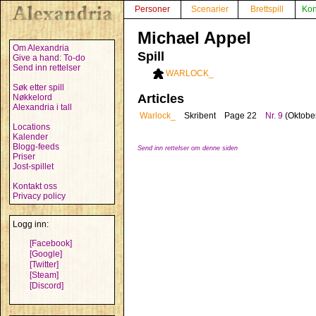
Personer
Scenarier
Brettspill
Kon
Michael Appel
Om Alexandria
Spill
Give a hand: To-do
Send inn rettelser
WARLOCK_
Søk etter spill
Articles
Nøkkelord
Alexandria i tall
Warlock_
Skribent
Page 22
Nr. 9
(Oktobe
Locations
Kalender
Blogg-feeds
Send inn rettelser om denne siden
Priser
Jost-spillet
Kontakt oss
Privacy policy
Logg inn:
[Facebook]
[Google]
[Twitter]
[Steam]
[Discord]