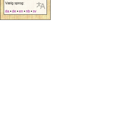
Vælg sprog:
da
•
de
•
en
•
nb
•
sv