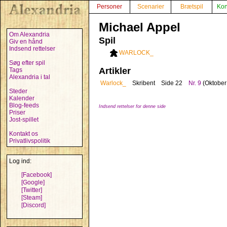
Personer
Scenarier
Brætspil
Kon
Michael Appel
Om Alexandria
Spil
Giv en hånd
Indsend rettelser
WARLOCK_
Søg efter spil
Artikler
Tags
Alexandria i tal
Warlock_
Skribent
Side 22
Nr. 9
(Oktober
Steder
Kalender
Blog-feeds
Indsend rettelser for denne side
Priser
Jost-spillet
Kontakt os
Privatlivspolitik
Log ind:
[Facebook]
[Google]
[Twitter]
[Steam]
[Discord]