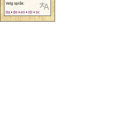
Velg språk:
da
•
de
•
en
•
nb
•
sv