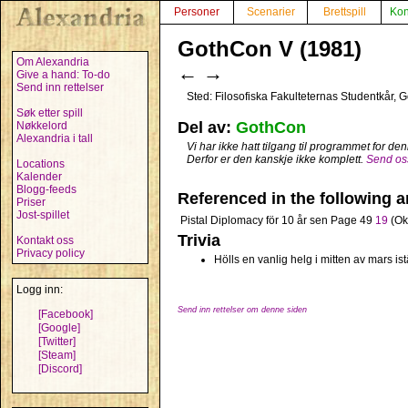
Personer
Scenarier
Brettspill
Kon
GothCon V (1981)
Om Alexandria
←
→
Give a hand: To-do
Send inn rettelser
Sted: Filosofiska Fakulteternas Studentkår, 
Søk etter spill
Del av:
GothCon
Nøkkelord
Alexandria i tall
Vi har ikke hatt tilgang til programmet for d
Derfor er den kanskje ikke komplett.
Send oss
Locations
Kalender
Blogg-feeds
Referenced in the following ar
Priser
Jost-spillet
Pistal Diplomacy för 10 år sen
Page 49
19
(Ok
Trivia
Kontakt oss
Privacy policy
Hölls en vanlig helg i mitten av mars is
Logg inn:
Send inn rettelser om denne siden
[Facebook]
[Google]
[Twitter]
[Steam]
[Discord]