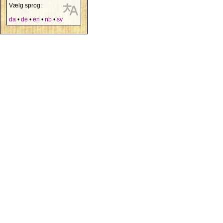
Vælg sprog:
da
•
de
•
en
•
nb
•
sv