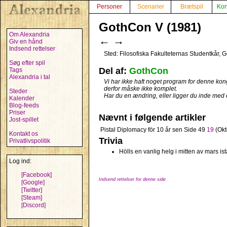
Personer
Scenarier
Brætspil
Kon
GothCon V (1981)
Om Alexandria
←
→
Giv en hånd
Indsend rettelser
Sted: Filosofiska Fakulteternas Studentkår, 
Søg efter spil
Del af:
GothCon
Tags
Alexandria i tal
Vi har ikke haft noget program for denne kongr
derfor måske ikke komplet.
Steder
Har du en ændring, eller ligger du inde med
Kalender
Blog-feeds
Priser
Nævnt i følgende artikler
Jost-spillet
Pistal Diplomacy för 10 år sen
Side 49
19
(Okt
Kontakt os
Trivia
Privatlivspolitik
Hölls en vanlig helg i mitten av mars is
Log ind:
[Facebook]
Indsend rettelser for denne side
[Google]
[Twitter]
[Steam]
[Discord]