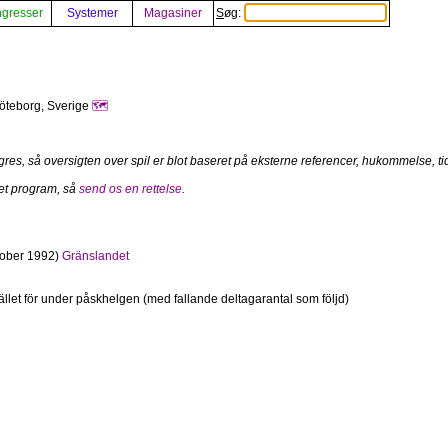
gresser
Systemer
Magasiner
Søg:
Göteborg, Sverige
🗺️
es, så oversigten over spil er blot baseret på eksterne referencer, hukommelse, tidli
 et program, så
send os en rettelse
.
ober 1992)
Gränslandet
tället för under påskhelgen (med fallande deltagarantal som följd)