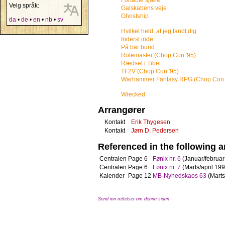
Fortabte sjæle
Velg språk:
Galskabens veje
Ghostship
da
•
de
•
en
•
nb
•
sv
Hvilket held, at jeg fandt dig
Inderst inde
På bar bund
Rolemaster (Chop Con '95)
Rædsel i Tibet
TF2V (Chop Con '95)
Warhammer Fantasy RPG (Chop Con 
Wrecked
Arrangører
Kontakt
Erik Thygesen
Kontakt
Jørn D. Pedersen
Referenced in the following ar
Centralen
Page 6
Fønix nr. 6
(Januar/februar
Centralen
Page 6
Fønix nr. 7
(Marts/april 199
Kalender
Page 12
MB-Nyhedskaos 63
(Marts
Send inn rettelser om denne siden