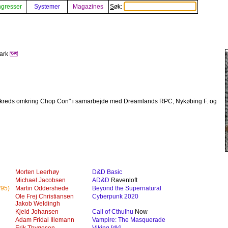
gresser
Systemer
Magazines
Søk:
mark
🗺️
e kreds omkring Chop Con" i samarbejde med Dreamlands RPC, Nykøbing F. og
Morten Leerhøy
D&D Basic
Michael Jacobsen
AD&D
Ravenloft
'95)
Martin Oddershede
Beyond the Supernatural
Ole Frej Christiansen
Cyberpunk 2020
Jakob Weldingh
Kjeld Johansen
Call of Cthulhu
Now
Adam Fridal Illemann
Vampire: The Masquerade