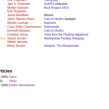
Erik Thygesen
Viking [dk]
Jørn D. Pedersen
GURPS
Detective
Morten Schnohr
Buck Rogers XXVc
Erik Thygesen
Jonas Bendtsen
Wizard
Steen Stanley Olsen
Call of Cthulhu
Gaslight
Morten Leerhøy
Nephilim
Claus Peter Clemmensen
Rolemaster
Kenneth Madsen
Call of Cthulhu
Christian Greve
Tales from the Floating Vagabond
95)
Svend Jensen
Warhammer Fantasy Roleplay
Mikkel Jønsson
Micky Jensen
Vampire: The Masquerade
ticles
 1995)
Fønix
5)
Fønix
 1995)
Erebor Nyhedsbrev