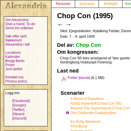
Personer
Scenarier
Brettspill
Kon
Chop Con (1995)
Om Alexandria
←
→
Give a hand: To-do
Send inn rettelser
Sted: Ejegodskolen, Nykøbing Falster, Dan
Søk etter spill
Dato: 7. - 9. april 1995
Nøkkelord
Del av:
Chop Con
Alexandria i tall
Om kongressen:
Locations
Kalender
Chop Con '95 blev arrangeret af "den gaml
Blogg-feeds
Vordingborg Hobbyspil Forening.
Priser
Jost-spillet
Last ned
Kontakt oss
Folder [dansk]
(6,1 MB)
Privacy policy
Scenarier
Logg inn:
A World of Repetition
[Facebook]
AD&D Ravenloft (Chop Con '95)
[Google]
Beyond The Supernatural (Chop Con 
[Twitter]
💾
Den Diabolske Dadelplukker
[Steam]
[Discord]
En Rolig Weekend
First Blood