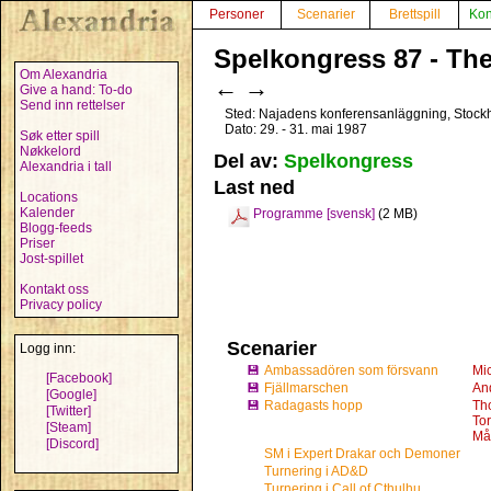
Personer
Scenarier
Brettspill
Kon
Spelkongress 87 - The
Om Alexandria
←
→
Give a hand: To-do
Send inn rettelser
Sted: Najadens konferensanläggning, Stock
Dato: 29. - 31. mai 1987
Søk etter spill
Nøkkelord
Del av:
Spelkongress
Alexandria i tall
Last ned
Locations
Kalender
Programme [svensk]
(2 MB)
Blogg-feeds
Priser
Jost-spillet
Kontakt oss
Privacy policy
Scenarier
Logg inn:
💾
Ambassadören som försvann
Mi
[Facebook]
💾
Fjällmarschen
And
[Google]
💾
Radagasts hopp
Th
[Twitter]
Tor
[Steam]
Må
[Discord]
SM i Expert Drakar och Demoner
Turnering i AD&D
Turnering i Call of Cthulhu