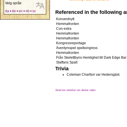
Velg språk:
da
•
de
•
en
•
nb
•
sv
Referenced in the following ar
Konventnytt
Hemmafronten
Con-extra
Hemmafronten
Hemmafronten
Kongressreportage
Äventyrsspel spelkongress
Hemmafronten
Från Skelettbyns Hemlighet till Dark Edge Bar
Staffans Spalt
Trivia
Coleman Charlton var Hedersgäst.
Send inn rettelser om denne siden