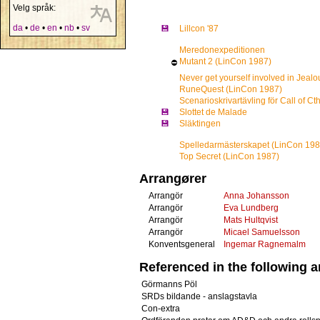
Velg språk:
da
•
de
•
en
•
nb
•
sv
💾
Lillcon '87
Meredonexpeditionen
Mutant 2 (LinCon 1987)
⛔
Never get yourself involved in Jealo
RuneQuest (LinCon 1987)
Scenarioskrivartävling för Call of Ct
💾
Slottet de Malade
💾
Släktingen
Spelledarmästerskapet (LinCon 198
Top Secret (LinCon 1987)
Arrangører
Arrangör
Anna Johansson
Arrangör
Eva Lundberg
Arrangör
Mats Hultqvist
Arrangör
Micael Samuelsson
Konventsgeneral
Ingemar Ragnemalm
Referenced in the following ar
Görmanns Pöl
SRDs bildande - anslagstavla
Con-extra