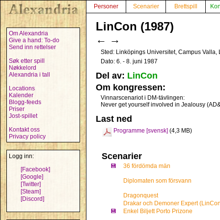
Personer
Scenarier
Brettspill
Kon
LinCon (1987)
Om Alexandria
←
→
Give a hand: To-do
Send inn rettelser
Sted: Linköpings Universitet, Campus Valla,
Søk etter spill
Dato: 6. - 8. juni 1987
Nøkkelord
Del av:
LinCon
Alexandria i tall
Om kongressen:
Locations
Kalender
Vinnarscenariot i DM-tävlingen:
Blogg-feeds
Never get yourself involved in Jealousy (AD
Priser
Jost-spillet
Last ned
Kontakt oss
Programme [svensk]
(4,3 MB)
Privacy policy
Scenarier
Logg inn:
💾
36 fördömda män
[Facebook]
[Google]
Diplomaten som försvann
[Twitter]
[Steam]
Dragonquest
[Discord]
Drakar och Demoner Expert (LinCo
💾
Enkel Biljett Porto Prizone