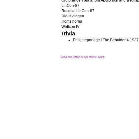
Ordföranden pratar om AD&D och andra rollsp
LinCon-87
Resultat LinCon-87
DM-tävlingen
Illoms hörna
Wettcon IV
Trivia
Enligt reportage i The Beholder 4-1987
Send inn rettelser om denne siden