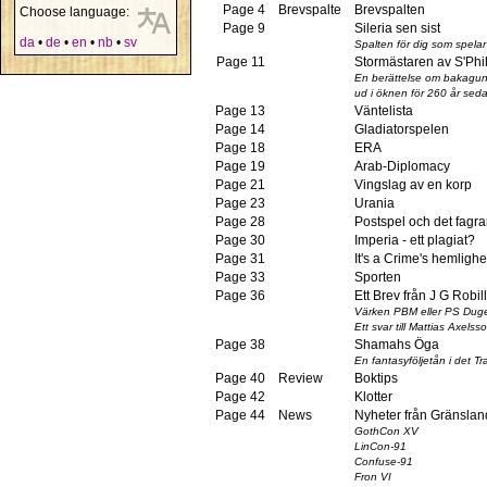
Page 4
Brevspalte
Brevspalten
Choose language:
Page 9
Sileria sen sist
da
•
de
•
en
•
nb
•
sv
Spalten för dig som spel
Page 11
Stormästaren av S'Ph
En berättelse om bakagund
ud i öknen för 260 år sed
Page 13
Väntelista
Page 14
Gladiatorspelen
Page 18
ERA
Page 19
Arab-Diplomacy
Page 21
Vingslag av en korp
Page 23
Urania
Page 28
Postspel och det fagra
Page 30
Imperia - ett plagiat?
Page 31
It's a Crime's hemlighe
Page 33
Sporten
Page 36
Ett Brev från J G Robil
Värken PBM eller PS Dug
Ett svar till Mattias Axelss
Page 38
Shamahs Öga
En fantasyföljetån i det Tra
Page 40
Review
Boktips
Page 42
Klotter
Page 44
News
Nyheter från Gränslan
GothCon XV
LinCon-91
Confuse-91
Fron VI