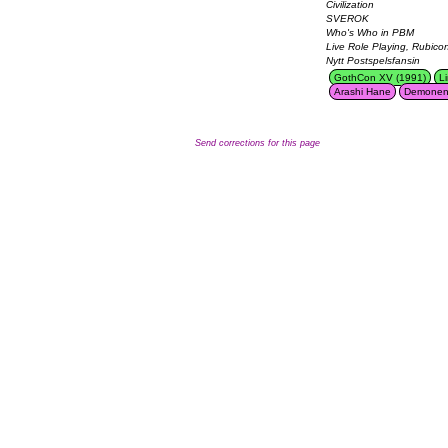
Civilization
SVEROK
Who's Who in PBM
Live Role Playing, Rubico
Nytt Postspelsfansin
GothCon XV (1991)
L
Arashi Hane
Demonen
Send corrections for this page