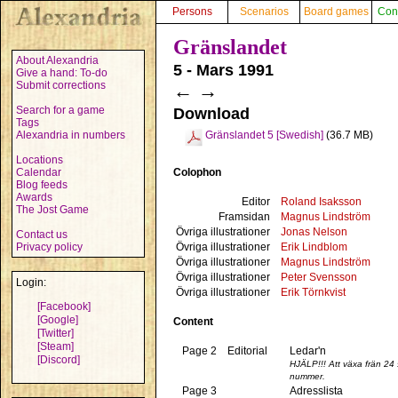
Persons
Scenarios
Board games
Con
Gränslandet
About Alexandria
5 - Mars 1991
Give a hand: To-do
Submit corrections
←
→
Search for a game
Download
Tags
Alexandria in numbers
Gränslandet 5 [Swedish]
(36.7 MB)
Locations
Colophon
Calendar
Blog feeds
Awards
Editor
Roland Isaksson
The Jost Game
Framsidan
Magnus Lindström
Övriga illustrationer
Jonas Nelson
Contact us
Övriga illustrationer
Erik Lindblom
Privacy policy
Övriga illustrationer
Magnus Lindström
Övriga illustrationer
Peter Svensson
Login:
Övriga illustrationer
Erik Törnkvist
[Facebook]
[Google]
Content
[Twitter]
[Steam]
Page 2
Editorial
Ledar'n
[Discord]
HJÄLP!!! Att växa frän 24 s
nummer.
Page 3
Adresslista